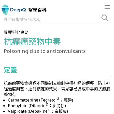
Tog
醫學百科
nav
搜尋症狀或疾病名稱
相關科別 :
急診
抗癲癇藥物中毒
Poisoning due to anticonvulsants
定義
抗癲癇藥物會透過不同機制去抑制中樞神經的傳導，防止神
經過度興奮，達到鎮定的效果，常見容易造成中毒的抗癲癇
藥物有：
®
Carbamazepine (Tegretol
；癲通)
®
Phenytoin (Dilantin
；癲能停)
®
Valproate (Depakine
；帝拔癲)