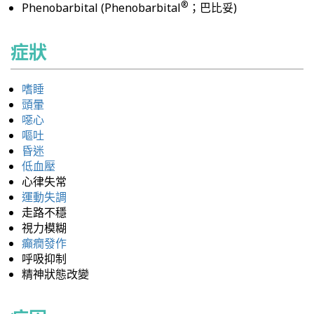
®
Phenobarbital (Phenobarbital
；巴比妥)
症狀
嗜睡
頭暈
噁心
嘔吐
昏迷
低血壓
心律失常
運動失調
走路不穩
視力模糊
癲癇發作
呼吸抑制
精神狀態改變