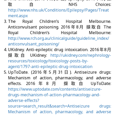
取自 NHS Choices:
http://www.nhs.uk/Conditions/Epilepsy/Pages/Treat
ment.aspx
The Royal Children’s Hospital Melbourne.
Anticonvulsant poisoning. 2016年8月 擷取自 The
Royal Children’s Hospital Melbourne:
http://www.rch.org.au/clinicalguide/guideline_index/
anticonvulsant_poisoning/
UKidney. Anti-epileptic drug intoxication. 2016年8月
擷取自 UKidney:
http://ukidney.com/nephrology-
resources/toxicology/toxicology-posts-by-
agent/1797-anti-epileptic-drug-intoxication
UpToDate. (2016年5月31日). Antiseizure drugs:
Mechanism of action, pharmacology, and adverse
effects. 2016年8月 擷取自 UpToDate:
https://www.uptodate.com/contents/antiseizure-
drugs-mechanism-of-action-pharmacology-and-
adverse-effects?
source=search_result&search=Antiseizure drugs:
Mechanism of action, pharmacology, and adverse