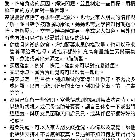
受、情緒背後的原因，解決問題，並且制定一些目標，用積
極正面的方式面對一些困難。
產後憂鬱症除了尋求醫療資源外，也需要家人朋友的陪伴與
了解，並且給予鼓勵協助康復，媽媽也需要學習如何調適心
情、紓解壓力，當需要時適時讓另一半或家人知道，另外也
有些方法可以輔助從憂鬱症康復的速度：
健康且均衡的飲食，增加蔬菜水果的攝取量，也可以尋求
營養師給予指導，或指示額外補充高劑量維生素與礦物
質、魚油或其他來源之ω-3脂肪酸。
適度運動，例如：快走，運動亦可以對抗憂鬱症。
充足休息，當寶寶睡覺時可以跟著一起睡。
每天設定一些目標，例如想做的事情並且做好，不需要多
或困難，以自己能力所及的事情，例如做家事、讀一些書
等等。
為自己保留一些空間，當覺得感到煩躁到無法喘氣時，可
以適時找親人或保母協助帶寶寶，讓自己休息一下或出門
透透氣，與朋友見面聊天四處晃晃，或與伴侶單獨好好的
相處。
避免獨處，可以與家人朋友談近況、心情以及感覺，讓他
們給與支持才不會感到寂寞，當遇到不知如何處理寶寶的