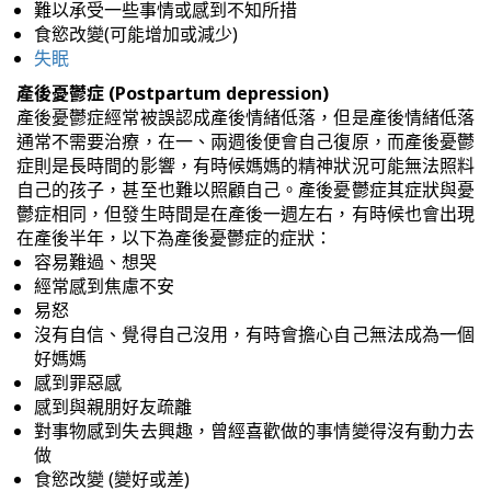
難以承受一些事情或感到不知所措
食慾改變(可能增加或減少)
失眠
產後憂鬱症 (Postpartum depression)
產後憂鬱症經常被誤認成產後情緒低落，但是產後情緒低落
通常不需要治療，在一、兩週後便會自己復原，而產後憂鬱
症則是長時間的影響，有時候媽媽的精神狀況可能無法照料
自己的孩子，甚至也難以照顧自己。產後憂鬱症其症狀與憂
鬱症相同，但發生時間是在產後一週左右，有時候也會出現
在產後半年，以下為產後憂鬱症的症狀：
容易難過、想哭
經常感到焦慮不安
易怒
沒有自信、覺得自己沒用，有時會擔心自己無法成為一個
好媽媽
感到罪惡感
感到與親朋好友疏離
對事物感到失去興趣，曾經喜歡做的事情變得沒有動力去
做
食慾改變 (變好或差)