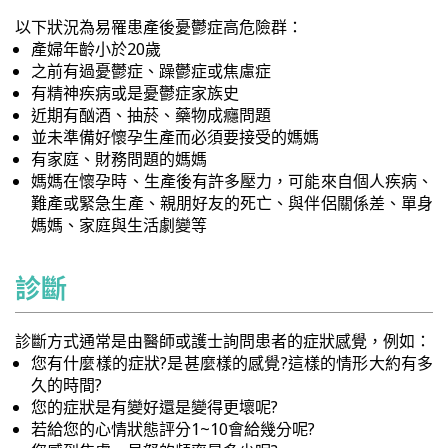
以下狀況為易罹患產後憂鬱症高危險群：
產婦年齡小於20歲
之前有過憂鬱症、躁鬱症或焦慮症
有精神疾病或是憂鬱症家族史
近期有酗酒、抽菸、藥物成癮問題
並未準備好懷孕生產而必須要接受的媽媽
有家庭、財務問題的媽媽
媽媽在懷孕時、生產後有許多壓力，可能來自個人疾病、
難產或緊急生產、親朋好友的死亡、與伴侶關係差、單身
媽媽、家庭與生活劇變等
診斷
診斷方式通常是由醫師或護士詢問患者的症狀感覺，例如：
您有什麼樣的症狀?是甚麼樣的感覺?這樣的情形大約有多
久的時間?
您的症狀是有變好還是變得更壞呢?
若給您的心情狀態評分1~10會給幾分呢?