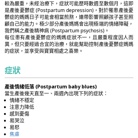
較為嚴重，未經治療下，症狀可能歷時數週至數個月，這即
是產後憂鬱症 (Postpartum depression)，對於罹患產後憂
鬱症的媽媽日子可能會相當煎熬，連帶影響照顧孩子甚至照
顧自己的能力。極少部分產後媽媽會出現極端的情緒障礙，
我們稱之產後精神病 (Postpartum psychosis)。
每位患有產後憂鬱症的媽媽症狀不一，且嚴重程度因人而
異，但只要經過合宜的治療，就能幫助控制產後憂鬱症媽媽
的症狀，並享受與寶寶相處之喜樂。
症狀
產後情緒低落 (Postpartum baby blues)
當生產後幾天直至一、兩週內出現下列的症狀：
情緒不穩定
注意力降低
感到憂傷
易哭泣
易怒
焦慮