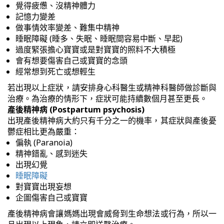
覺得疲憊、沒精神體力
記憶力變差
做事情效率變差、難集中精神
睡眠障礙 (睡多、失眠、睡眠間容易中斷、早起)
過度緊張擔心寶寶或是對寶寶的照料不大積極
會有想要傷害自己或寶寶的念頭
經常想到死亡或想輕生
若出現以上症狀，請安排身心科醫生或精神科醫師做診斷與
治療。為治療的情形下，症狀可能持續數個月甚至更長。
產後精神病 (Postpartum psychosis)
出現產後精神病大約只有千分之一的機率，其症狀與產後憂
鬱症相比更為嚴重：
偏執 (Paranoia)
精神錯亂、感到迷失
出現幻覺
睡眠障礙
對寶寶出現妄想
企圖傷害自己或寶寶
產後精神病會讓媽媽出現會威脅到生命想法或行為，所以一