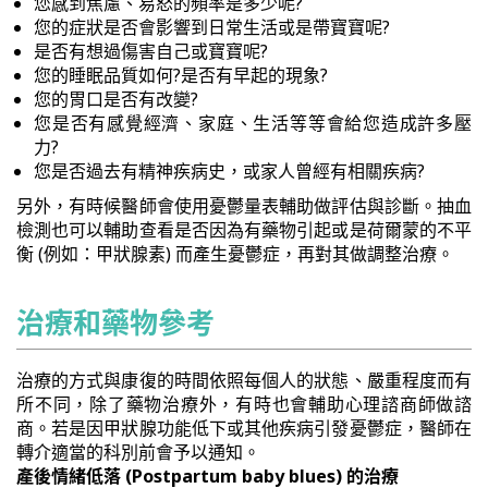
您感到焦慮、易怒的頻率是多少呢?
您的症狀是否會影響到日常生活或是帶寶寶呢?
是否有想過傷害自己或寶寶呢?
您的睡眠品質如何?是否有早起的現象?
您的胃口是否有改變?
您是否有感覺經濟、家庭、生活等等會給您造成許多壓
力?
您是否過去有精神疾病史，或家人曾經有相關疾病?
另外，有時候醫師會使用憂鬱量表輔助做評估與診斷。抽血
檢測也可以輔助查看是否因為有藥物引起或是荷爾蒙的不平
衡 (例如：甲狀腺素) 而產生憂鬱症，再對其做調整治療。
治療和藥物參考
治療的方式與康復的時間依照每個人的狀態、嚴重程度而有
所不同，除了藥物治療外，有時也會輔助心理諮商師做諮
商。若是因甲狀腺功能低下或其他疾病引發憂鬱症，醫師在
轉介適當的科別前會予以通知。
產後情緒低落 (Postpartum baby blues) 的治療