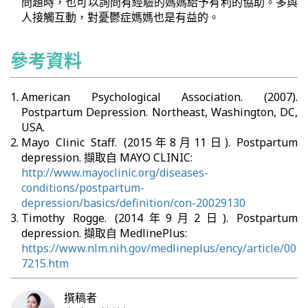
問題時，也可以詢問有經驗的媽媽給予有利的協助。多與
人接觸互動，對憂鬱症媽媽也是有益的。
參考資料
American Psychological Association. (2007).
Postpartum Depression. Northeast, Washington, DC,
USA.
Mayo Clinic Staff. (2015年8月11日). Postpartum
depression. 擷取自 MAYO CLINIC:
http://www.mayoclinic.org/diseases-
conditions/postpartum-
depression/basics/definition/con-20029130
Timothy Rogge. (2014年9月2日). Postpartum
depression. 擷取自 MedlinePlus:
https://www.nlm.nih.gov/medlineplus/ency/article/00
7215.htm
撰稿者