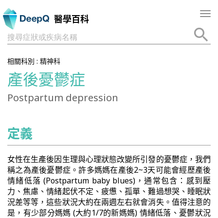
Tog
醫學百科
nav
搜尋症狀或疾病名稱
相關科別 :
精神科
產後憂鬱症
Postpartum depression
定義
女性在生產後因生理與心理狀態改變所引發的憂鬱症，我們
稱之為產後憂鬱症。許多媽媽在產後2~3天可能會經歷產後
情緒低落 (Postpartum baby blues)，通常包含：感到壓
力、焦慮、情緒起伏不定、疲憊、孤單、難過想哭、睡眠狀
況差等等，這些狀況大約在兩週左右就會消失。值得注意的
是，有少部分媽媽 (大約1/7的新媽媽) 情緒低落、憂鬱狀況