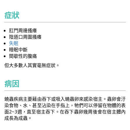
症狀
肛門周邊搔癢
陰道口周圍搔癢
失眠
睡眠中斷
間歇性的腹痛
但大多數人其實毫無症狀。
病因
蟯蟲疾病主要藉由吞下或吸入蟯蟲卵來感染宿主。蟲卵會汙
染食物、水、甚至沾染在手指上，牠們可以停留在物體的表
面2~3週，直至宿主吞下。在吞下蟲卵幾周後會在宿主體內
成長為成蟲。