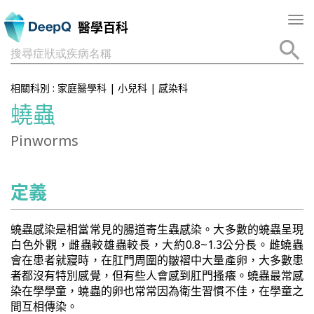
Tog
醫學百科
nav
搜尋症狀或疾病名稱
相關科別 :
家庭醫學科
|
小兒科
|
感染科
蟯蟲
Pinworms
定義
蟯蟲感染是相當常見的腸道寄生蟲感染。大多數的蟯蟲呈現
白色外觀，雌蟲較雄蟲較長，大約0.8~1.3公分長。雌蟯蟲
會在患者就寢時，在肛門周圍的皺褶中大量產卵，大多數患
者都沒有特別感覺，但有些人會感到肛門搔癢。蟯蟲最常感
染在學學童，蟯蟲的卵也常常因為衛生習慣不佳，在學童之
間互相傳染。