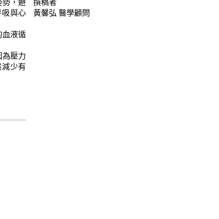
姿勢，避
撰稿者
呼吸與心
黃馨弘
醫學顧問
的血液循
因為壓力
然減少有