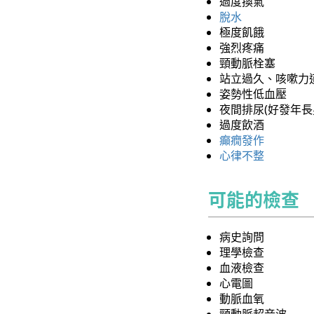
過度換氣
脫水
極度飢餓
強烈疼痛
頸動脈栓塞
站立過久、咳嗽力
姿勢性低血壓
夜間排尿(好發年長
過度飲酒
癲癇發作
心律不整
可能的檢查
病史詢問
理學檢查
血液檢查
心電圖
動脈血氧