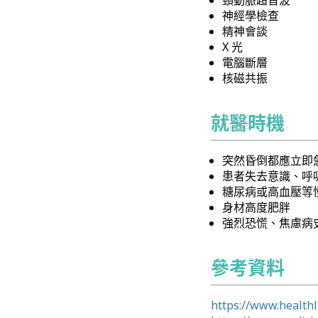
頸動脈超音波
神經學檢查
精神會談
X 光
電腦斷層
核磁共振
就醫時機
突然昏倒都應立即
患者失去意識、呼
糖尿病或高血壓等
身材高度肥胖
強烈恐慌、焦慮病
參考資料
https://www.healthl