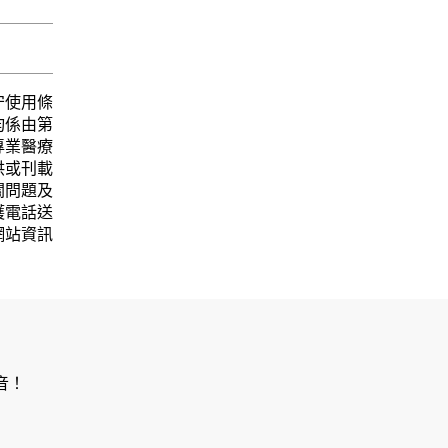
守使用條
均係由第
專業醫療
供或刊載
關問題及
護電話送
網站資訊
音！