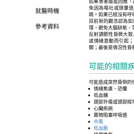
如果患者還能回應，
免因為嘔吐或頭暈造
就醫時機
跳。如果已經沒有呼
目前新的觀念認為如
參考資料
環，避免大腦缺氧，
反射調節性昏厥大致
或情緒激動而引起；
關；最後是情況性昏
可能的相關
可能造成突然昏倒的
情緒焦慮、恐懼
低血糖
頭部外傷或頭部經
心臟疾病
異物阻塞呼吸道
中風
低血壓