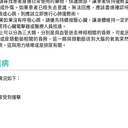
請尋找患者身邊日常使用的藥物，保護頭部，讓患者保持復甦
成外傷。如果患者已經失去意識，無法回應，應該盡速確認
吸或心跳，則應該立即進行心肺復甦術。
果如果沒有呼吸心跳，請優先持續按壓心臟，讓身體維持一定
等待心臟電擊器或醫療人員抵達。
上可以分為三大類，分別是與血管迷走神經相關的昏厥，可能
或是頸動脈相關的昏厥，這一類與頸動脈送到大腦的氧氣突
厥，這與用力咳嗽或是排尿有關。
疾病
情況如下：
常受到撞擊