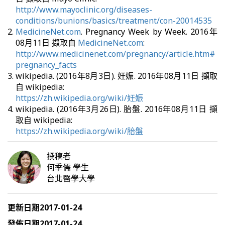
http://www.mayoclinic.org/diseases-
conditions/bunions/basics/treatment/con-20014535
MedicineNet.com
. Pregnancy Week by Week. 2016年
08月11日 擷取自
MedicineNet.com
:
http://www.medicinenet.com/pregnancy/article.htm#
pregnancy_facts
wikipedia. (2016年8月3日). 妊娠. 2016年08月11日 擷取
自 wikipedia:
https://zh.wikipedia.org/wiki/妊娠
wikipedia. (2016年3月26日). 胎盤. 2016年08月11日 擷
取自 wikipedia:
https://zh.wikipedia.org/wiki/胎盤
撰稿者
何季儒
學生
台北醫學大學
更新日期
2017-01-24
發佈日期
2017-01-24