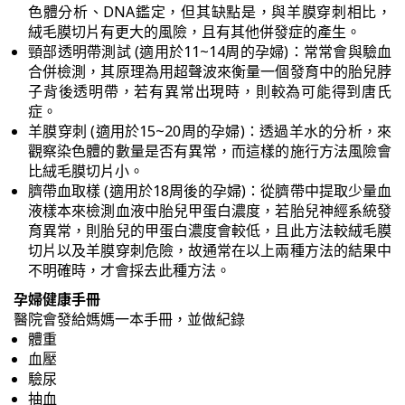
色體分析、DNA鑑定，但其缺點是，與羊膜穿刺相比，
絨毛膜切片有更大的風險，且有其他併發症的產生。
頸部透明帶測試 (適用於11~14周的孕婦)：常常會與驗血
合併檢測，其原理為用超聲波來衡量一個發育中的胎兒脖
子背後透明帶，若有異常出現時，則較為可能得到唐氏
症。
羊膜穿刺 (適用於15~20周的孕婦)：透過羊水的分析，來
觀察染色體的數量是否有異常，而這樣的施行方法風險會
比絨毛膜切片小。
臍帶血取樣 (適用於18周後的孕婦)：從臍帶中提取少量血
液樣本來檢測血液中胎兒甲蛋白濃度，若胎兒神經系統發
育異常，則胎兒的甲蛋白濃度會較低，且此方法較絨毛膜
切片以及羊膜穿刺危險，故通常在以上兩種方法的結果中
不明確時，才會採去此種方法。
孕婦健康手冊
醫院會發給媽媽一本手冊，並做紀錄
體重
血壓
驗尿
抽血