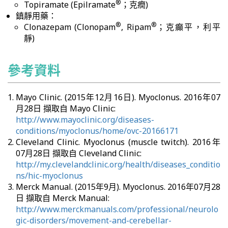
®
Topiramate (Epilramate
；克癇)
鎮靜用藥：
®
®
Clonazepam (Clonopam
, Ripam
；克癲平，利平
靜)
參考資料
Mayo Clinic. (2015年12月16日). Myoclonus. 2016年07
月28日 擷取自 Mayo Clinic:
http://www.mayoclinic.org/diseases-
conditions/myoclonus/home/ovc-20166171
Cleveland Clinic. Myoclonus (muscle twitch). 2016年
07月28日 擷取自 Cleveland Clinic:
http://my.clevelandclinic.org/health/diseases_conditio
ns/hic-myoclonus
Merck Manual. (2015年9月). Myoclonus. 2016年07月28
日 擷取自 Merck Manual:
http://www.merckmanuals.com/professional/neurolo
gic-disorders/movement-and-cerebellar-