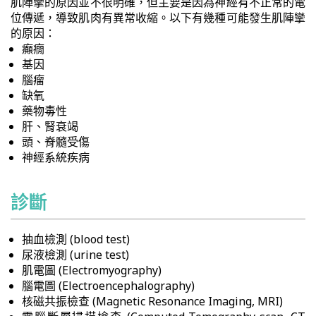
肌陣攣的原因並不很明確，但主要是因為神經有不正常的電
位傳遞，導致肌肉有異常收縮。以下有幾種可能發生肌陣攣
的原因：
癲癇
基因
腦瘤
缺氧
藥物毒性
肝、腎衰竭
頭、脊髓受傷
神經系統疾病
診斷
抽血檢測 (blood test)
尿液檢測 (urine test)
肌電圖 (Electromyography)
腦電圖 (Electroencephalography)
核磁共振檢查 (Magnetic Resonance Imaging, MRI)