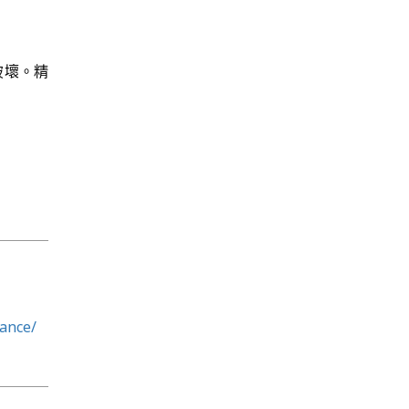
破壞。精
ance/