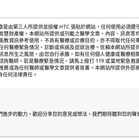
章是由第三人所提供並授權 HTC 張貼於網站，任何使用必須遵
智慧財產權。本網站所提供或刊載之醫學文章、內容、訊息等
衛教資訊參考使用，不具有醫療或診療目的，亦不得取代任何
任何醫療緊急情況、診斷或疾病及症狀治療。信賴本網站所提
訊息所生之風險，由您自行承擔。如有任何個人健康或醫療相
諮詢醫師。若是醫療緊急情況，請馬上撥打 119 或當地緊急救
推薦或為任何醫師或醫學文章提供者背書。本網站所提供外部
負任何法律責任。
們進步的動力，歡迎分享您的意見或想法，我們期待聽到您的聲