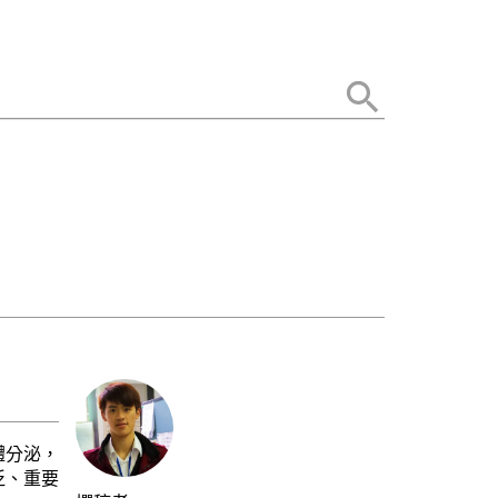
體分泌，
泛、重要