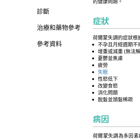
的健康問題。
診斷
症狀
治療和藥物參考
荷爾蒙失調的症狀根
參考資料
不孕且月經週期不
增重或減重 (無法
憂鬱並焦慮
疲勞
失眠
性慾低下
改變食慾
消化問題
脫髮並頭髮稀疏
病因
荷爾蒙失調為多因素