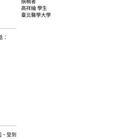
撰稿者
高祥綸
學生
臺北醫學大學
括：
因、受到