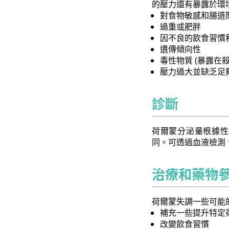
的壓力還有暴露於環
對食物敏感和腸道
過重或肥胖
因不良的飲食習慣
遺傳傾向性
毒性物質 (暴露
壓力過大並缺乏足
診斷
荷爾蒙分泌量根據性
同。可透過血液檢測
治療和藥物
荷爾蒙失調一些可能
補充一些提升特定
改變飲食習慣