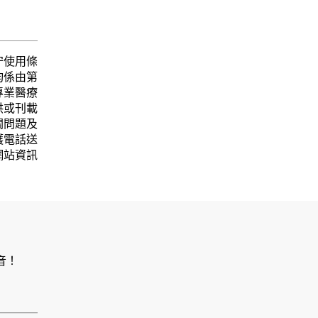
守使用條
均係由第
專業醫療
供或刊載
關問題及
護電話送
網站資訊
音！