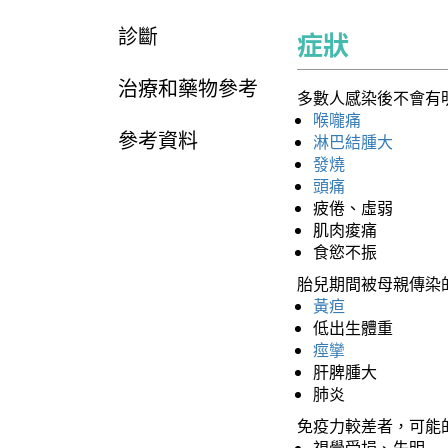
診斷
症狀
治療和藥物參考
多數人感染後不會有
喉嚨痛
參考資料
淋巴結腫大
發燒
頭痛
疲倦、虛弱
肌肉痠痛
食慾不振
胎兒期間被母親傳染
黃疸
低出生體重
痙攣
肝脾腫大
肺炎
免疫力較差者，可能