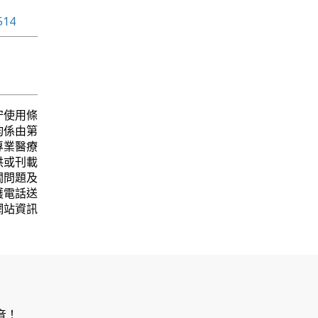
514
守使用條
均係由第
專業醫療
供或刊載
關問題及
護電話送
網站資訊
音！