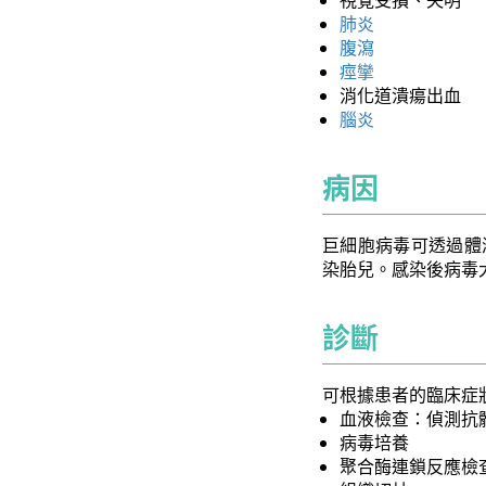
視覺受損、失明
肺炎
腹瀉
痙攣
消化道潰瘍出血
腦炎
病因
巨細胞病毒可透過體
染胎兒。感染後病毒
診斷
可根據患者的臨床症
血液檢查：偵測抗
病毒培養
聚合酶連鎖反應檢