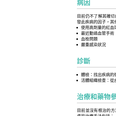
病因
目前仍不了解其確切病
發此疾病的因子，其
使用高劑量的紅血球生
最近動過血管手術
血栓問題
嚴重感染狀況
診斷
體檢：找出疾病的徵
活體組織檢查：從
治療和藥物
目前並沒有根治的方