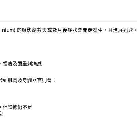
dolinium) 的顯影劑數天或數月後症狀會開始發生，且進展迅速
、搔癢及嚴重刺痛感
涉到肌肉及身體器官則會：
，但證據仍不足
塊