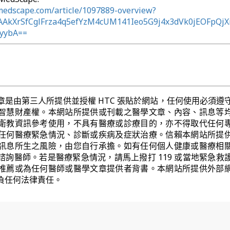
.medscape.com/article/1097889-overview?
AAkXrSfCglFrza4q5efYzM4cUM141Ieo5G9j4x3dVk0jEOFpQj
yybA==
章是由第三人所提供並授權 HTC 張貼於網站，任何使用必須遵
智慧財產權。本網站所提供或刊載之醫學文章、內容、訊息等
衛教資訊參考使用，不具有醫療或診療目的，亦不得取代任何
任何醫療緊急情況、診斷或疾病及症狀治療。信賴本網站所提
訊息所生之風險，由您自行承擔。如有任何個人健康或醫療相
諮詢醫師。若是醫療緊急情況，請馬上撥打 119 或當地緊急救
推薦或為任何醫師或醫學文章提供者背書。本網站所提供外部
負任何法律責任。