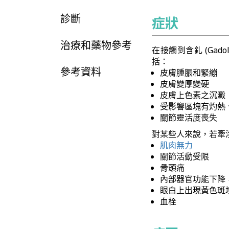
診斷
症狀
治療和藥物參考
在接觸到含釓 (Ga
括：
參考資料
皮膚腫脹和緊繃
皮膚變厚變硬
皮膚上色素之沉澱
受影響區塊有灼熱
關節靈活度喪失
對某些人來說，若牽
肌肉無力
關節活動受限
骨頭痛
內部器官功能下降
眼白上出現黃色斑
血栓