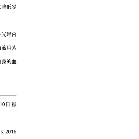
以降低發
外光是否
血液用紫
自身的血
8月10日 擷
s. 2016