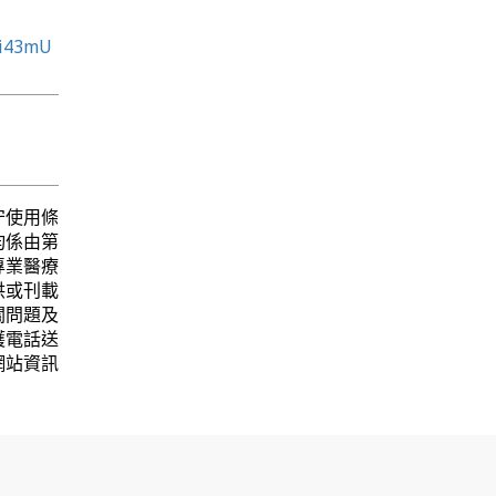
Xi43mU
守使用條
均係由第
專業醫療
供或刊載
關問題及
護電話送
網站資訊