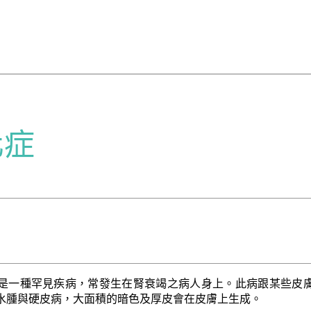
化症
是一種罕見疾病，常發生在腎衰竭之病人身上。此病跟某些皮
水腫與硬皮病，大面積的暗色及厚皮會在皮膚上生成。