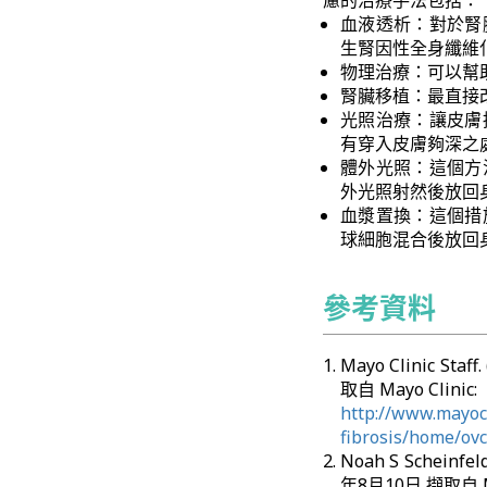
慮的治療手法包括：
血液透析：對於腎
生腎因性全身纖維
物理治療：可以幫
腎臟移植：最直接
光照治療：讓皮膚
有穿入皮膚夠深之
體外光照：這個方
外光照射然後放回
血漿置換：這個措
球細胞混合後放回
參考資料
Mayo Clinic Staf
取自 Mayo Clinic:
http://www.mayocl
fibrosis/home/ov
Noah S Scheinfel
年8月10日 擷取自 M