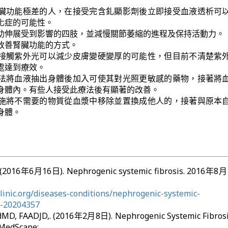
臟功能極差的人，在接受完含釓顯影劑後立即接受血液透析可
化症的可能性。
助伸展受到影響的四肢，並減慢關節萎縮的進程及保持活動力。
改善腎臟功能的方式。
接觸紫外光可以減少皮膚變硬變厚的可能性，但目前不清楚紫
處達到療效。
法將血液抽出身體後加入可使其對光照更敏感的藥物，接著將
身體內。有些人接受此療法後有顯著的改善。
施將不需要的物質從血漿中移除並置換成他人的，接著與原本
身體。
f. (2016年6月16日). Nephrogenic systemic fibrosis. 2016年
inic.org/diseases-conditions/nephrogenic-systemic-
c-20204357
dMD, FAADJD,. (2016年2月8日). Nephrogenic Systemic Fibrosi
edScape: