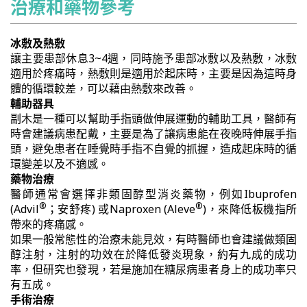
治療和藥物參考
冰敷及熱敷
讓主要患部休息3~4週，同時施予患部冰敷以及熱敷，冰敷
適用於疼痛時，熱敷則是適用於起床時，主要是因為這時身
體的循環較差，可以藉由熱敷來改善。
輔助器具
副木是一種可以幫助手指頭做伸展運動的輔助工具，醫師有
時會建議病患配戴，主要是為了讓病患能在夜晚時伸展手指
頭，避免患者在睡覺時手指不自覺的抓握，造成起床時的循
環變差以及不適感。
藥物治療
醫師通常會選擇非類固醇型消炎藥物，例如Ibuprofen
®
®
(Advil
；安舒疼) 或Naproxen (Aleve
)，來降低板機指所
帶來的疼痛感。
如果一般常態性的治療未能見效，有時醫師也會建議做類固
醇注射，注射的功效在於降低發炎現象，約有九成的成功
率，但研究也發現，若是施加在糖尿病患者身上的成功率只
有五成。
手術治療