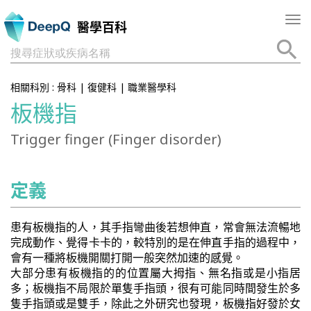
Tog
醫學百科
nav
搜尋症狀或疾病名稱
相關科別 :
骨科
|
復健科
|
職業醫學科
板機指
Trigger finger (Finger disorder)
定義
患有板機指的人，其手指彎曲後若想伸直，常會無法流暢地
完成動作、覺得卡卡的，較特別的是在伸直手指的過程中，
會有一種將板機開關打開一般突然加速的感覺。
大部分患有板機指的的位置屬大拇指、無名指或是小指居
多；板機指不局限於單隻手指頭，很有可能同時間發生於多
隻手指頭或是雙手，除此之外研究也發現，板機指好發於女