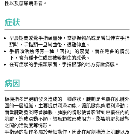
性以及糖尿病患者。
症狀
早晨期間感覺手指頭僵硬，當抓握物品或是嘗試伸直手指
頭時，手指頭一旦彎曲後，很難伸直。
手指頭活動時有一種「喀拉」的感覺，而在彎曲的情況
下，會有種卡住或是被箝制住的感覺。
在有症狀的手指頭掌面、手指根部的地方有壓痛感。
病因
板機指多是腱鞘發炎造成的一種症狀，腱鞘是包覆在肌腱外
圍的一層組織，主要提供潤滑功能，讓肌腱能夠順利滑動；
而當腱鞘發炎時會腫脹，腫脹的情形便會影響到包覆在內的
肌腱，造成滑動不順、結痂顆粒形成阻力、影響肌腱與腱鞘
之間的活動度等情形。
手指頭的動作多屬於精細動作，因此在解剖構造上肌腱以及