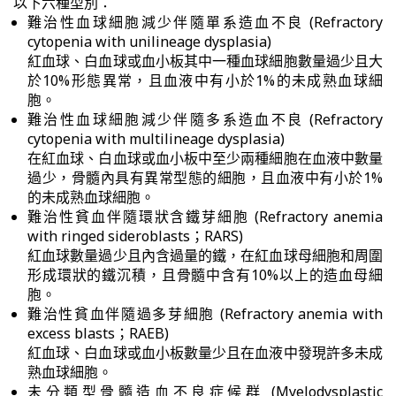
以下六種型別：
難治性血球細胞減少伴隨單系造血不良 (Refractory
cytopenia with unilineage dysplasia)
紅血球、白血球或血小板其中一種血球細胞數量過少且大
於10%形態異常，且血液中有小於1%的未成熟血球細
胞。
難治性血球細胞減少伴隨多系造血不良 (Refractory
cytopenia with multilineage dysplasia)
在紅血球、白血球或血小板中至少兩種細胞在血液中數量
過少，骨髓內具有異常型態的細胞，且血液中有小於1%
的未成熟血球細胞。
難治性貧血伴隨環狀含鐵芽細胞 (Refractory anemia
with ringed sideroblasts；RARS)
紅血球數量過少且內含過量的鐵，在紅血球母細胞和周圍
形成環狀的鐵沉積，且骨髓中含有10%以上的造血母細
胞。
難治性貧血伴隨過多芽細胞 (Refractory anemia with
excess blasts；RAEB)
紅血球、白血球或血小板數量少且在血液中發現許多未成
熟血球細胞。
未分類型骨髓造血不良症候群 (Myelodysplastic