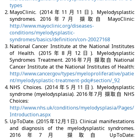
types
MayoClinic. (2014年11月11日). Myelodysplastic
syndromes. 2016年7月 擷取自 MayoClinic:
http://www.mayoclinic.org/diseases-
conditions/myelodysplastic-
syndromes/basics/definition/con-20027168
National Cancer Institute at the National Institutes
of Health. (2015年8月12日). Myelodysplastic
Syndromes Treatment. 2016年7月 擷取自 National
Cancer Institute at the National Institutes of Health:
http://www.cancer.gov/types/myeloproliferative/patie
nt/myelodysplastic-treatment-pdq#section/_92
NHS Choices. (2014年5月11日). Myelodysplastic
syndrome (myelodysplasia). 2016年7月 擷取自 NHS
Choices:
http://www.nhs.uk/conditions/myelodysplasia/Pages/
Introduction.aspx
UpToDate. (2015年12月1日). Clinical manifestations
and diagnosis of the myelodysplastic syndromes.
2016年7月 擷取自 UpToDate: