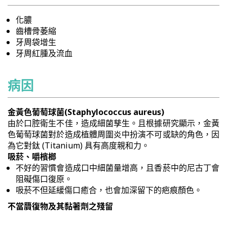
化膿
齒槽骨萎縮
牙周袋增生
牙周紅腫及流血
病因
金黃色葡萄球菌(Staphylococcus aureus)
由於口腔衛生不佳，造成細菌孳生。且根據研究顯示，金黃
色葡萄球菌對於造成植體周圍炎中扮演不可或缺的角色，因
為它對鈦 (Titanium) 具有高度親和力。
吸菸、嚼檳榔
不好的習慣會造成口中細菌量增高，且香菸中的尼古丁會
阻礙傷口復原。
吸菸不但延緩傷口癒合，也會加深留下的疤痕顏色。
不當贗復物及其黏著劑之殘留