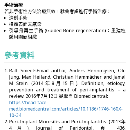
手術治療
若非手術性方法治療無效，就會考慮進行手術治療：
清創手術
植體表面去感染
引導骨再生手術 (Guided Bone regeneration)：重建植
體周圍硬組織
參考資料
Ralf SmeetsEmail author, Anders Henningsen, Ole
Jung, Max Heiland, Christian Hammächer and Jamal
M Stein. (2014年8月15日). Definition, etiology,
prevention and treatment of peri-implantitis – a
review. 2016年7月12日 擷取自 Biomed central:
https://head-face-
med.biomedcentral.com/articles/10.1186/1746-160X-
10-34
Peri-Implant Mucositis and Peri-Implantitis. (2013年
4月). Journal of Peridontol, 頁 436.