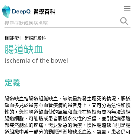
Tog
醫學百科
nav
搜尋症狀或疾病名稱
相關科別 :
胃腸肝膽科
腸道缺血
Ischemia of the bowel
定義
腸道缺血指腸道組織缺血、缺氧最終發生壞死的情況，腸道
缺血多見於患有心血管疾病的患者身上，又可分為急性和慢
性的，急性腸道缺血使的氧氣和血液在極短時間內無法流經
腸道細胞，可能造成患者腸道永久性的損傷，並引起病患腹
部突然劇烈的疼痛，需要緊急的治療。慢性腸道缺血則是腸
道組織中某一部分的動脈漸漸地缺乏血液、氧氣，患者仍可