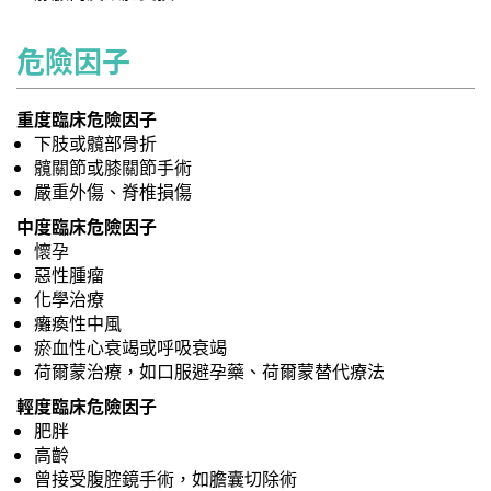
危險因子
重度臨床危險因子
下肢或髖部骨折
髖關節或膝關節手術
嚴重外傷、脊椎損傷
中度臨床危險因子
懷孕
惡性腫瘤
化學治療
癱瘓性中風
瘀血性心衰竭或呼吸衰竭
荷爾蒙治療，如口服避孕藥、荷爾蒙替代療法
輕度臨床危險因子
肥胖
高齡
曾接受腹腔鏡手術，如膽囊切除術