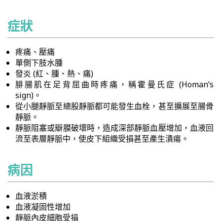
症狀
疼痛、壓痛
單側下肢水腫
發炎 (紅、腫、熱、痛)
腓腸肌在足背屈曲時疼痛，稱霍曼氏症 (Homan’s
sign)。
從小腿靜脈至總股靜脈都可能發生血栓，甚至擴展至腸骨
靜脈。
靜脈阻塞或瓣膜破壞時，造成深部靜脈血壓增加，血液回
流至表層靜脈中，使皮下組織受損甚至產生潰瘍。
病因
血液淤積
血液凝固性增加
靜脈內皮細胞受損