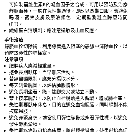
可抑制需維生素K的凝血因子之合成，可用以預防及治療
靜脈血栓，一般在急性期過後，即改以長期口服，應避免
喝酒、觀察皮膚及尿液顏色，定期監測凝血酶原時間
(PT)。
纖維蛋白溶解劑：應注意過敏及出血反應。
手術治療
靜脈血栓切除術：利用導管進入阻塞的靜脈中清除血栓，以
預防致命性的肺栓塞。
注意事項
肥胖病人應減輕重量。
避免長期臥床，盡早離床活動。
若無醫囑限制，應充分攝取水分。
每天測量腿圍，以評估腫脹情形。
避免長期坐著、跪、雙腳交叉或站立不動。
禁止按摩腿部，以防止血栓脫落進入循環，造成肺栓塞。
急性期要臥床休息，目的在避免血塊脫落，同時絕對不能
按摩患肢。
避免穿緊身衣，適當使用彈性繃帶或穿著彈性襪，以避免
發生靜脈淤積。
急性期疼痛時可抬高床尾，膝部輕微彎曲，使患部抬高促