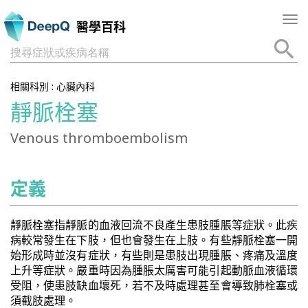
Tog
醫學百科
nav
搜尋症狀或疾病名稱
相關科別 :
心臟內科
靜脈栓塞
Venous thromboembolism
定義
靜脈栓塞指靜脈的血液回流不良產生患肢腫脹等症狀。此疾
病較常發生在下肢，但也會發生在上肢。有些靜脈栓塞一開
始形成時並沒有症狀，有些則是患肢出現腫脹、疼痛及溫度
上升等症狀。嚴重時因為腫脹太厲害可能引起動脈血液循環
受阻，使患肢缺血壞死，若不及時處理甚至會導致肺栓塞或
須截肢處理。