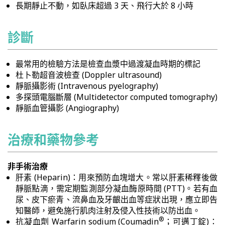
長期靜止不動，如臥床超過 3 天、飛行大於 8 小時
診斷
最常用的檢驗方法是檢查血漿中過渡凝血時期的標記
杜卜勒超音波檢查 (Doppler ultrasound)
靜脈攝影術 (Intravenous pyelography)
多探頭電腦斷層 (Multidetector computed tomography)
靜脈血管攝影 (Angiography)
治療和藥物參考
非手術治療
肝素 (Heparin)：用來預防血塊增大。常以肝素稀釋後做
靜脈點滴，需定期監測部分凝血酶原時間 (PTT)。若有血
尿、皮下瘀青、流鼻血及牙齦出血等症狀出現，應立即告
知醫師，避免施行肌肉注射及侵入性技術以防出血。
®
抗凝血劑 Warfarin sodium (Coumadin
；可邁丁錠)：