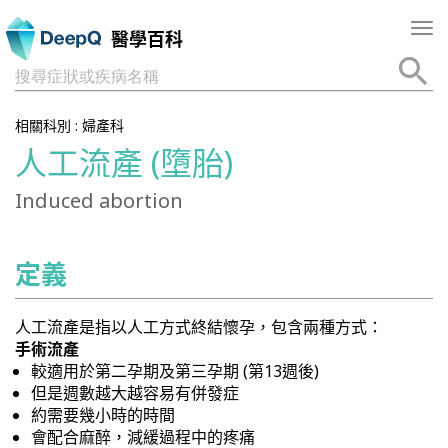
Tog
醫學百科
nav
搜尋症狀或疾病名稱
相關科別 :
婦產科
人工流產 (墮胎)
Induced abortion
定義
人工流產是指以人工方式終結懷孕，包含兩種方式：
手術流產
較適用於第二孕期及第三孕期 (第13週後)
但是週數越大越容易有併發症
約需要幾小時的時間
會配合麻醉，減緩過程中的疼痛