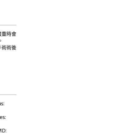
嚴重時會
。
手術術後
s:
es:
MD: