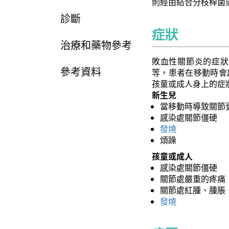
則經由結合分枝桿菌
診斷
症狀
治療和藥物參考
敗血性關節炎的症狀
參考資料
等，患者在移動時會
孩童或成人身上的症
新生兒
當移動時導致關節更
感染處關節僵硬
發燒
煩躁
孩童或成人
感染處關節僵硬
關節處嚴重的疼痛
關節處紅腫、腫脹
發燒