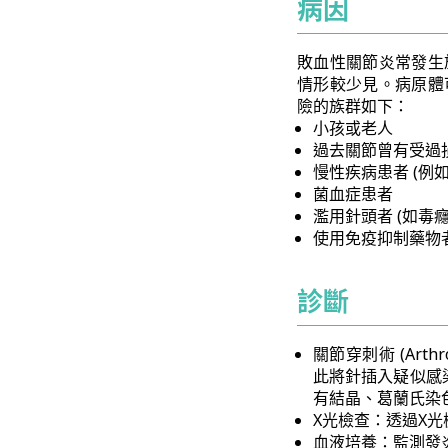
病因
敗血性關節炎常發生
情形較少見。病原體
險的族群如下：
小孩或老人
過去關節曾有受過
慢性疾病患者 (例
菌血症患者
濫用針頭者 (如毒癮
使用免疫抑制藥物
診斷
關節穿刺術 (Art
此將針插入疑似感
有結晶、葛蘭氏染
X光檢查：透過X
血液培養：監測發