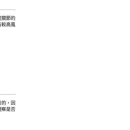
處關節的
有較高風
無菌的，因
觀察是否