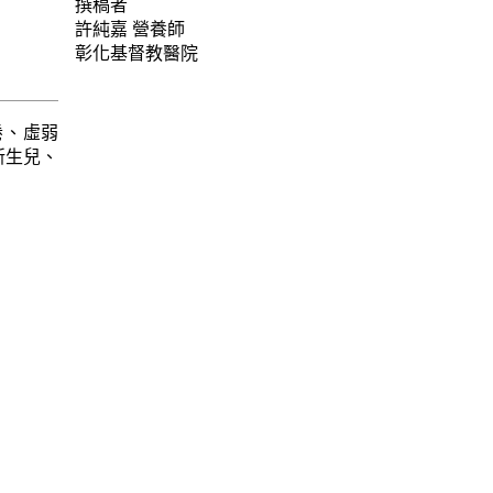
撰稿者
許純嘉
營養師
彰化基督教醫院
倦、虛弱
新生兒、