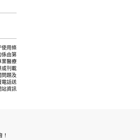
守使用條
均係由第
專業醫療
供或刊載
關問題及
護電話送
網站資訊
音！