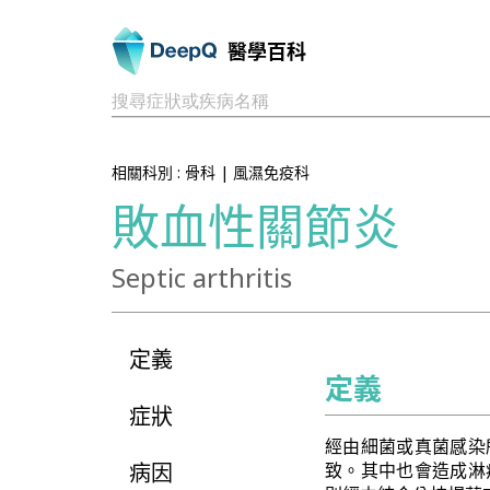
醫學百科
搜尋症狀或疾病名稱
相關科別 :
骨科
|
風濕免疫科
敗血性關節炎
Septic arthritis
定義
定義
症狀
經由細菌或真菌感染
病因
致。其中也會造成淋