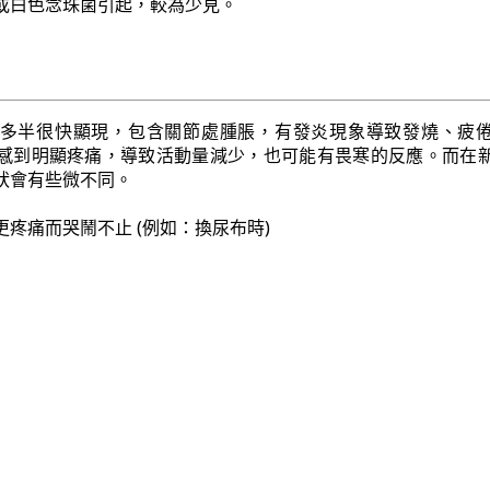
或白色念珠菌引起，較為少見。
多半很快顯現，包含關節處腫脹，有發炎現象導致發燒、疲
感到明顯疼痛，導致活動量減少，也可能有畏寒的反應。而在
狀會有些微不同。
疼痛而哭鬧不止 (例如：換尿布時)