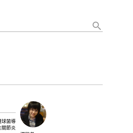
鏈球菌導
性關節炎