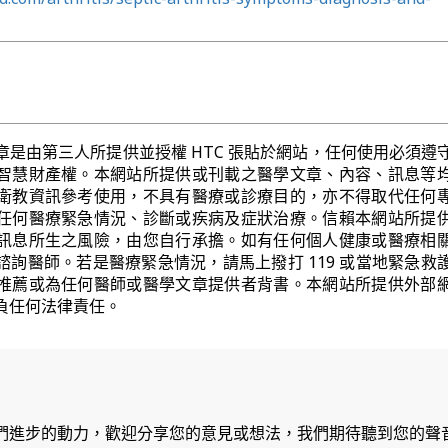
章是由第三人所提供並授權 HTC 張貼於網站，任何使用必須遵
智慧財產權。本網站所提供或刊載之醫學文章、內容、訊息等
衛教資訊參考使用，不具有醫療或診療目的，亦不得取代任何
任何醫療緊急情況、診斷或疾病及症狀治療。信賴本網站所提
訊息所生之風險，由您自行承擔。如有任何個人健康或醫療相
諮詢醫師。若是醫療緊急情況，請馬上撥打 119 或當地緊急救
推薦或為任何醫師或醫學文章提供者背書。本網站所提供外部
負任何法律責任。
們進步的動力，歡迎分享您的意見或想法，我們期待聽到您的聲