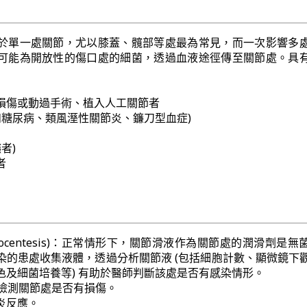
於單一處關節，尤以膝蓋、髖部等處最為常見，而一次影響多
可能為開放性的傷口處的細菌，透過血液途徑傳至關節處。具
損傷或動過手術、植入人工關節者
如糖尿病、類風溼性關節炎、鐮刀型血症)
者)
者
hrocentesis)：正常情形下，關節滑液作為關節處的潤滑劑是
染的患處收集液體，透過分析關節液 (包括細胞計數、顯微鏡下
色及細菌培養等) 有助於醫師判斷該處是否有感染情形。
光檢測關節處是否有損傷。
炎反應。