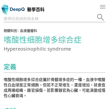
Tog
醫學百科
nav
搜尋症狀或疾病名稱
相關科別 :
血液腫瘤科
嗜酸性细胞增多综合症
Hypereosinophilic syndrome
定義
嗜酸性細胞增多綜合症屬於骨髓增多症的一種，血液中嗜酸
性白血球是正常細胞，但若不正常增生，濃度增加，就會造
成周邊組織、器官損傷，若影響器官為心臟，可能演變成慢
性心臟衰竭。