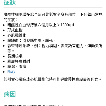
症狀
嗜酸性細胞增多綜合症可能影響全身各部位，下列舉出常見
的症狀：
嗜酸性白血球持續六個月以上＞1500/μl
形成血栓
心肌纖維化
腦缺血：引發腦中風、腦死。
影響神經系統，例：視力模糊、喪失語言能力、運動失調
等。
長期咳嗽
肌膚搔癢難耐
腹瀉、腹痛
噁心
若引響心臟造成心肌纖維化時可能導致慢性衰竭最後死亡。
病因