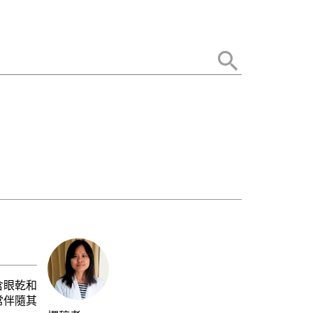
含眼乾和
常伴隨其