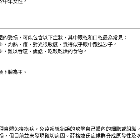
於中年女性。
體的受損，可能包含以下症狀，其中眼乾和口乾最為常見：
少，灼熱、癢、對光很敏感、覺得似乎眼中跑進沙子。
少，難以吞嚥、說話、吃較乾燥的食物。
頷下腺為主。
種自體免疫疾病，免疫系統錯誤的攻擊自己體內的細胞或組織
損，但目前並未發現確切病因。薛格連氏症候群分成原發性及