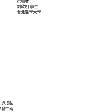
撰稿者
劉欣明
學生
台北醫學大學
，造成黏
次發性兩