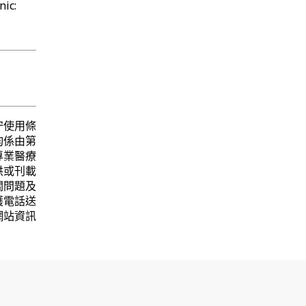
ic:
守使用條
均係由第
專業醫療
供或刊載
關問題及
護電話送
網站資訊