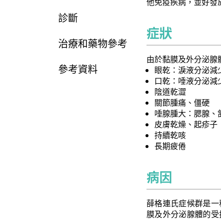
他免疫疾病，並好發
診斷
症狀
治療和藥物參考
由於黏膜及外分泌腺
參考資料
眼乾：淚液分泌減
口乾：唾液分泌減
陰道乾澀
關節腫痛、僵硬
唾腺腫大：腮腺、
皮膚乾燥、起疹子
持續乾咳
長期疲倦
病因
薛格連氏症候群是一
膜及外分泌腺體的受