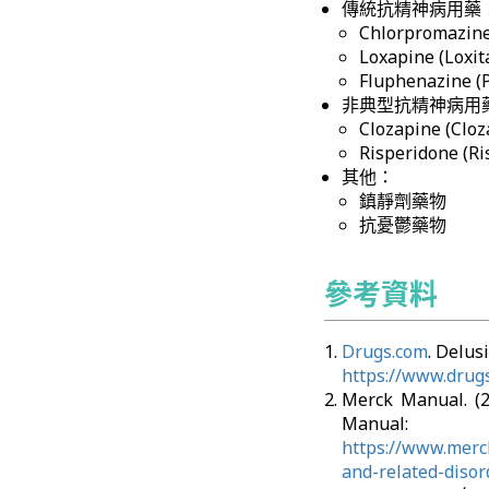
傳統抗精神病用藥
Chlorpromazine
Loxapine (Loxi
Fluphenazine (P
非典型抗精神病用
Clozapine (Cloz
Risperidone (Ri
其他：
鎮靜劑藥物
抗憂鬱藥物
參考資料
Drugs.com
. Delu
https://www.drugs
Merck Manual.
Manual:
https://www.merc
and-related-disor