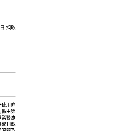
9日 擷取
守使用條
均係由第
專業醫療
供或刊載
關問題及