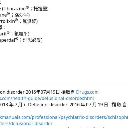
：
®
 (Thorazine
；托拉靈)
®
tane
；洛沙平)
®
rolixin
；氟派錠)
藥：
®
aril
；氟氮平)
®
sperdal
；理思必妥)
sion disorder. 2016年07月19日 擷取自
Drugs.com
:
.com/health-guide/delusional-disorder.html
 (2013年7月). Delusion disorder. 2016年07月19日 擷取自
kmanuals.com/professional/psychiatric-disorders/schizoph
ders/delusional-disorder