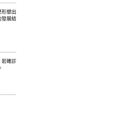
歷形塑出
的發展結
，若確診
。