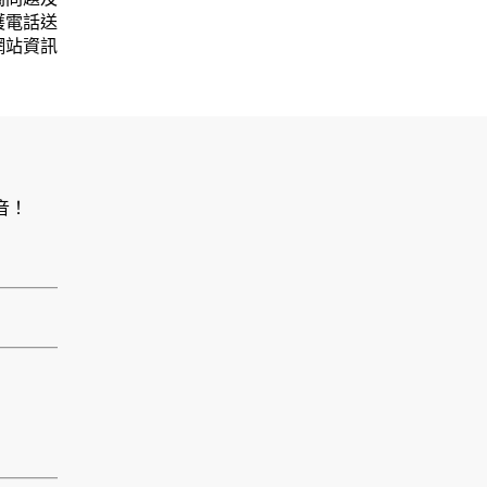
護電話送
網站資訊
音！