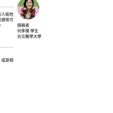
有人偷他
者通常可
。
撰稿者
何季儒
學生
台北醫學大學
，或是相