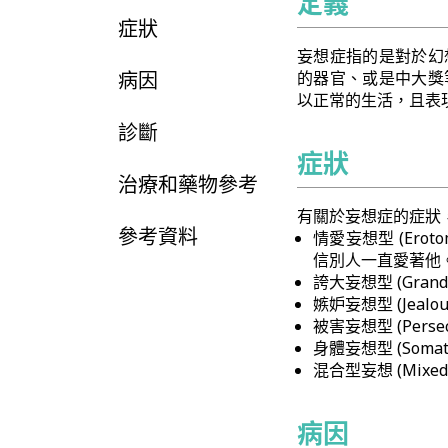
定義
症狀
妄想症指的是對於幻
病因
的器官、或是中大獎
以正常的生活，且表
診斷
症狀
治療和藥物參考
有關於妄想症的症狀
參考資料
情愛妄想型 (Er
信別人一直愛著他
誇大妄想型 (Gra
嫉妒妄想型 (Jea
被害妄想型 (Per
身體妄想型 (Som
混合型妄想 (Mixed
病因