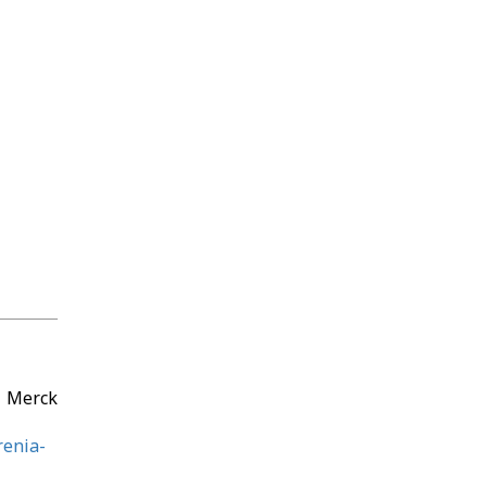
 Merck
renia-