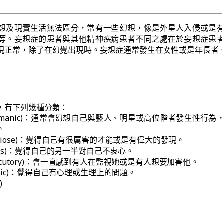
想及現實生活無法區分，常有一些幻想，像是外星人入侵或是
等。妄想症的患者與其他精神疾病患者不同之處在於妄想症患
現正常，除了在幻覺出現時。妄想症通常發生在女性或是年長者
，有下列幾種分類：
otomanic)：通常會幻想自己與藝人、明星或高位階者發生性行為
。
ndiose)：覺得自己有很厲害的才能或是有偉大的發現。
lous)：覺得自己的另一半對自己不衷心。
secutory)：會一直感到有人在監視她或是有人想要加害他。
atic)：覺得自己有心理或生理上的問題。
)