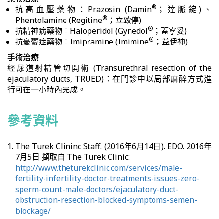
®
抗高血壓藥物：Prazosin (Damin
；達脈錠)、
®
Phentolamine (Regitine
；立致停)
®
抗精神病藥物：Haloperidol (Gynedol
；蓋寧妥)
®
抗憂鬱症藥物：Imipramine (Imimine
；益伊神)
手術治療
經尿道射精管切開術 (Transurethral resection of the
ejaculatory ducts, TRUED)：在門診中以局部麻醉方式進
行可在一小時內完成。
參考資料
The Turek Clininc Staff. (2016年6月14日). EDO. 2016年
7月5日 擷取自 The Turek Clinic:
http://www.theturekclinic.com/services/male-
fertility-infertility-doctor-treatments-issues-zero-
sperm-count-male-doctors/ejaculatory-duct-
obstruction-resection-blocked-symptoms-semen-
blockage/