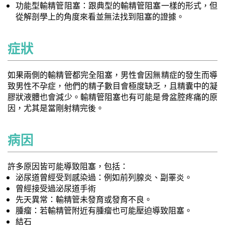
功能型輸精管阻塞：跟典型的輸精管阻塞一樣的形式，但
從解剖學上的角度來看並無法找到阻塞的證據。
症狀
如果兩側的輸精管都完全阻塞，男性會因無精症的發生而導
致男性不孕症，他們的精子數目會極度缺乏，且精囊中的凝
膠狀液體也會減少。輸精管阻塞也有可能是骨盆腔疼痛的原
因，尤其是當剛射精完後。
病因
許多原因皆可能導致阻塞，包括：
泌尿道曾經受到感染過：例如前列腺炎、副睪炎。
曾經接受過泌尿道手術
先天異常：輸精管未發育或發育不良。
腫瘤：若輸精管附近有腫瘤也可能壓迫導致阻塞。
結石