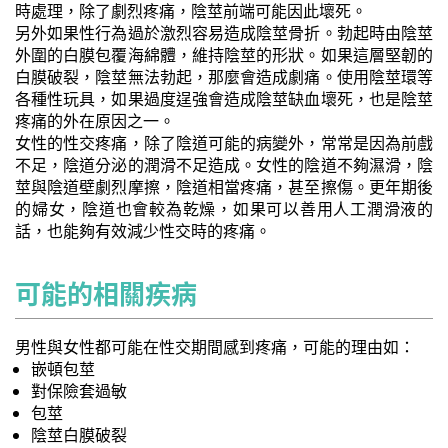
時處理，除了劇烈疼痛，陰莖前端可能因此壞死。
另外如果性行為過於激烈容易造成陰莖骨折。勃起時由陰莖
外圍的白膜包覆海綿體，維持陰莖的形狀。如果這層堅韌的
白膜破裂，陰莖無法勃起，那麼會造成劇痛。使用陰莖環等
各種性玩具，如果過度逞強會造成陰莖缺血壞死，也是陰莖
疼痛的外在原因之一。
女性的性交疼痛，除了陰道可能的病變外，常常是因為前戲
不足，陰道分泌的潤滑不足造成。女性的陰道不夠濕滑，陰
莖與陰道壁劇烈摩擦，陰道相當疼痛，甚至擦傷。更年期後
的婦女，陰道也會較為乾燥，如果可以善用人工潤滑液的
話，也能夠有效減少性交時的疼痛。
可能的相關疾病
男性與女性都可能在性交期間感到疼痛，可能的理由如：
嵌頓包莖
對保險套過敏
包莖
陰莖白膜破裂