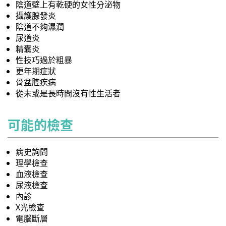
陰道壁上有乾硬的女性分泌物
攝護腺發炎
陰道不夠濕潤
尿道炎
精囊炎
性技巧過於粗暴
更年期症狀
骨盆腔疾病
從未或是長時間沒有性生活者
可能的檢查
病史詢問
理學檢查
血液檢查
尿液檢查
內診
X光檢查
電腦斷層