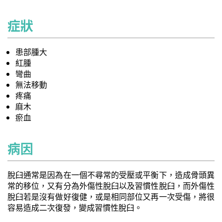
症狀
患部腫大
紅腫
彎曲
無法移動
疼痛
麻木
瘀血
病因
脫臼通常是因為在一個不尋常的受壓或平衡下，造成骨頭異
常的移位，又有分為外傷性脫臼以及習慣性脫臼，而外傷性
脫臼若是沒有做好復健，或是相同部位又再一次受傷，將很
容易造成二次復發，變成習慣性脫臼。