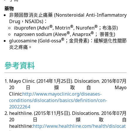
藥物
非類固醇消炎止痛藥 (Nonsteroidal Anti-Inflammatory
Drug，NSAIDs)：
®
®
®
ibuprofen (Advil
, Motrin
, Nurofen
；布洛芬)
®
®
naproxen sodium (Aleve
, Anaprox
； 萘普生)
®
glucosamine (Gold-ossa
；金貝骨素)：緩解退化性關節
炎之疼痛。
參考資料
Mayo Clinic. (2014年1月25日). Dislocation. 2016年07月
20日 擷取自 Mayo
Clinic:
http://www.mayoclinic.org/diseases-
conditions/dislocation/basics/definition/con-
20022264
healthline. (2015年11月5日). Dislocations. 2016年07月
20日 擷取自
healthline:
http://www.healthline.com/health/dislocat