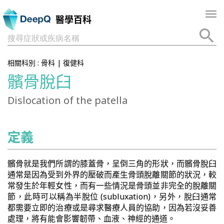
Tog
醫學百科
nav
搜尋症狀或疾病名稱
相關科別 :
骨科
|
復健科
髕骨脫臼
Dislocation of the patella
定義
髕骨就是我們所謂的膝蓋骨，呈倒三角的形狀，而髕骨脫臼
通常是因為受到外界的壓破而產生骨頭脫離關節的狀況，較
常發生於年輕女性，而有一些情況是骨頭並非完全的脫離關
節，此時可以稱為半脫位 (subluxation)，另外，脫臼通常
都需要立即的治療或是尋求醫療人員的協助，因為若沒妥善
處理，將有能會影響韌帶、血液、神經的通道。