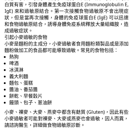
白質有害，引發身體產生免疫球蛋白E (Immunoglobulin E,
IgE) 來和過敏原結合。第一次接觸食物過敏原不會出現症
狀，但是當再次接觸，身體的免疫球蛋白E (IgE) 可以迅速
和食物過敏原結合，誘導身體免疫系統釋放大量組織胺，造
成過敏症狀。
引起小麥過敏的食物
小麥是麵粉的主成分，小麥過敏者食用麵粉類製品或是添加
麵粉做加工的食品都可能導致過敏。常見的食物包括：
熱狗
啤酒
冰淇淋
義大利麵
麵包、蛋糕
醬油、番茄醬
餅乾、早餐穀片
饅頭、包子、蔥油餅
小麥、裸麥、大麥、燕麥中都含有麩質 (Gluten)，因此有些
小麥過敏者可能對裸麥、大麥或燕麥也會過敏，因人而異，
請諮詢醫生，詳細做食物過敏原診斷。