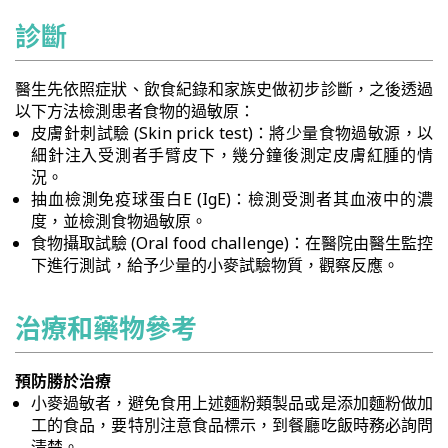
診斷
醫生先依照症狀、飲食紀錄和家族史做初步診斷，之後透過
以下方法檢測患者食物的過敏原：
皮膚針刺試驗 (Skin prick test)：將少量食物過敏源，以
細針注入受測者手臂皮下，幾分鐘後測定皮膚紅腫的情
況。
抽血檢測免疫球蛋白E (IgE)：檢測受測者其血液中的濃
度，並檢測食物過敏原。
食物攝取試驗 (Oral food challenge)：在醫院由醫生監控
下進行測試，給予少量的小麥試驗物質，觀察反應。
治療和藥物參考
預防勝於治療
小麥過敏者，避免食用上述麵粉類製品或是添加麵粉做加
工的食品，要特別注意食品標示，到餐廳吃飯時務必詢問
清楚。