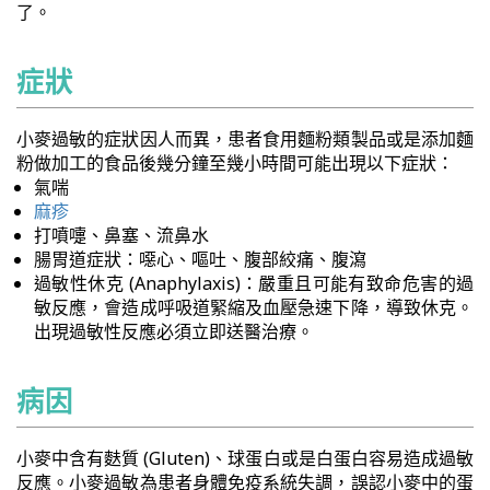
了。
症狀
小麥過敏的症狀因人而異，患者食用麵粉類製品或是添加麵
粉做加工的食品後幾分鐘至幾小時間可能出現以下症狀：
氣喘
麻疹
打噴嚏、鼻塞、流鼻水
腸胃道症狀：噁心、嘔吐、腹部絞痛、腹瀉
過敏性休克 (Anaphylaxis)：嚴重且可能有致命危害的過
敏反應，會造成呼吸道緊縮及血壓急速下降，導致休克。
出現過敏性反應必須立即送醫治療。
病因
小麥中含有麩質 (Gluten)、球蛋白或是白蛋白容易造成過敏
反應。小麥過敏為患者身體免疫系統失調，誤認小麥中的蛋