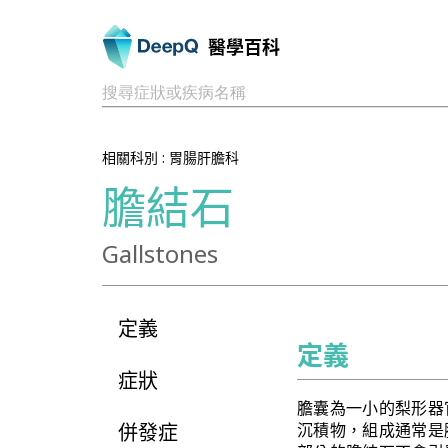
醫學百科
搜尋症狀或疾病名稱
相關科別 :
胃腸肝膽科
膽結石
Gallstones
定義
定義
症狀
膽囊為一小的梨形器
併發症
沉積物，組成通常是