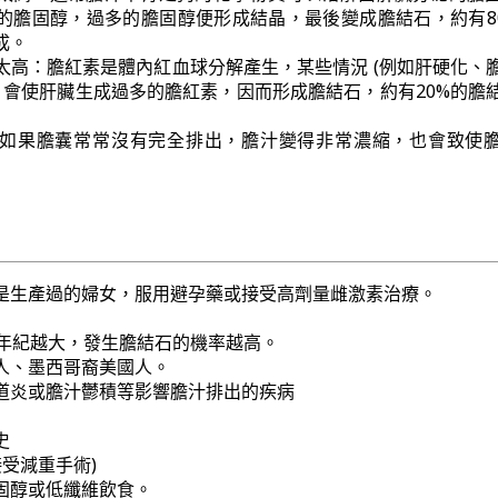
的膽固醇，過多的膽固醇便形成結晶，最後變成膽結石，約有8
成。
太高：膽紅素是體內紅血球分解產生，某些情況 (例如肝硬化、
) 會使肝臟生成過多的膽紅素，因而形成膽結石，約有20%的膽
如果膽囊常常沒有完全排出，膽汁變得非常濃縮，也會致使
是生產過的婦女，服用避孕藥或接受高劑量雌激素治療。
，年紀越大，發生膽結石的機率越高。
人、墨西哥裔美國人。
道炎或膽汁鬱積等影響膽汁排出的疾病
史
接受減重手術)
固醇或低纖維飲食。