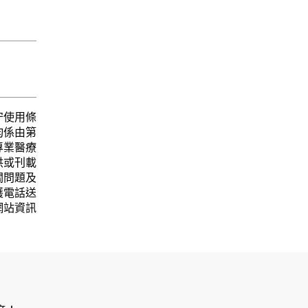
守使用條
均係由第
專業醫療
供或刊載
關問題及
護電話送
網站資訊