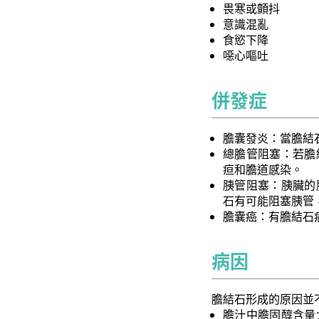
畏寒或顫抖
意識混亂
食慾下降
噁心嘔吐
併發症
膽囊發炎：當膽結
總膽管阻塞：若膽
疸和膽道感染。
胰管阻塞：胰臟的
石有可能阻塞胰管
膽囊癌：有膽結石
病因
膽結石形成的原因並
膽汁中膽固醇含量