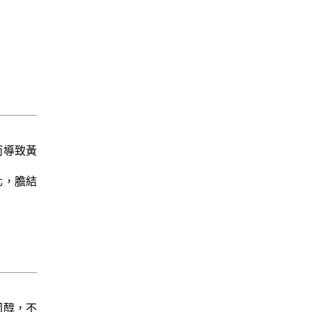
而導致黃
化，膽結
固醇，不