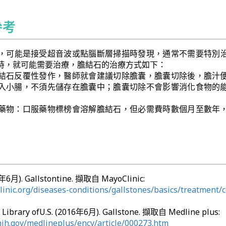
參考
，可能是接受超音波或點腦斷層掃描時發現，通常不需要特別
時，就可能需要治療，膽結石的治療方式如下：
結石反覆性發作，醫師就會建議切除膽囊，膽囊切除後，膽汁
入小腸，不須先儲存在膽囊中；膽囊切除不會影響消化食物的
藥物：口服藥物標榜會溶解膽結石，但必需費時數個月至數年
6年6月). Gallstontine. 擷取自 MayoClinic:
inic.org/diseases-conditions/gallstones/basics/treatment/
 Library ofU.S. (2016年6月). Gallstone. 擷取自 Medline plus:
nih.gov/medlineplus/ency/article/000273.htm