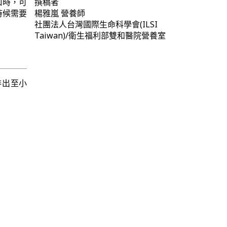
口時，可
撰稿者
時候需要
楊雅嵐
營養師
社團法人台灣國際生命科學會(ILSI
Taiwan)/衛生福利部雙和醫院營養室
排出至小