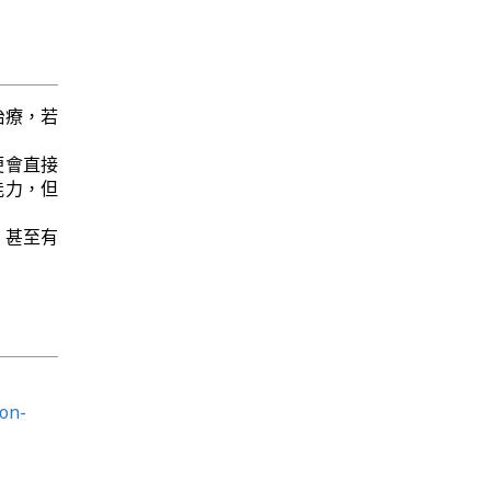
治療，若
便會直接
能力，但
，甚至有
con-