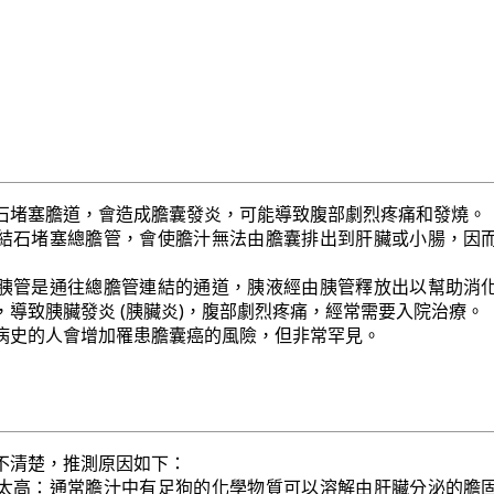
石堵塞膽道，會造成膽囊發炎，可能導致腹部劇烈疼痛和發燒。
結石堵塞總膽管，會使膽汁無法由膽囊排出到肝臟或小腸，因
胰管是通往總膽管連結的通道，胰液經由胰管釋放出以幫助消
，導致胰臟發炎 (胰臟炎)，腹部劇烈疼痛，經常需要入院治療。
病史的人會增加罹患膽囊癌的風險，但非常罕見。
不清楚，推測原因如下：
太高：通常膽汁中有足狗的化學物質可以溶解由肝臟分泌的膽