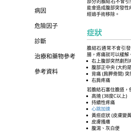
部分的膽結石不會引
能會造成腹部突發性
病因
經過手術移除。
危險因子
症狀
診斷
膽結石通常不會引發
腸，疼痛就可以緩解
治療和藥物參考
右上腹部突然劇烈
腹部正中央 (大約
參考資料
背痛 (肩胛骨間) 
右肩疼痛
若膽結石塞住膽道，
高燒 (38度C以上)
持續性疼痛
心跳加速
黃疸症狀 (皮膚變
皮膚搔癢
腹瀉、灰白便