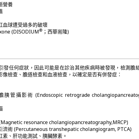
脈營養
植
紅血球遭受過多的破壞
®
one (DISODIUM
；西華耑隆)
引發任何症狀，因此可能是在診治其他疾病時被發現，檢測膽
影像檢查、膽道檢查和血液檢查，以確定是否有併發症：
 (Endoscopic retrograde cholangiopancreatog
描
etic resonance cholangiopancreatography,MRCP)
ercutaneous transhepatic cholangiogram, PTCA)
紅素、肝功能測試、胰臟酵素。