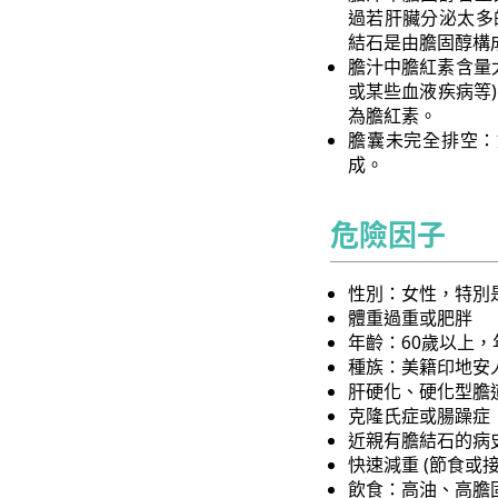
過若肝臟分泌太多
結石是由膽固醇構
膽汁中膽紅素含量
或某些血液疾病等
為膽紅素。
膽囊未完全排空：
成。
危險因子
性別：女性，特別
體重過重或肥胖
年齡：60歲以上
種族：美籍印地安
肝硬化、硬化型膽
克隆氏症或腸躁症
近親有膽結石的病
快速減重 (節食或
飲食：高油、高膽