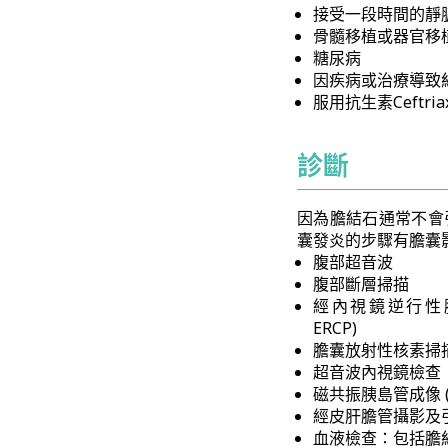
接受一段時間的靜
骨髓移植或器官移
糖尿病
因疾病或治療導致
服用抗生素Ceftriax
診斷
因為膽結石通常不會
囊發炎的步驟有膽囊
腹部超音波
腹部斷層掃描
經內視鏡逆行性膽胰管攝影術
ERCP)
膽囊放射性核素掃
超音波內視鏡檢查
磁共振胰島管成像 (Magn
經皮肝膽管攝影及引流術 (P
血液檢查：包括膽