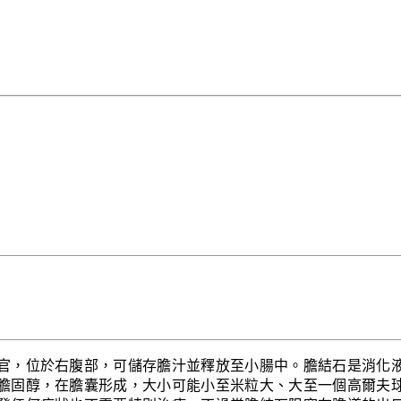
官，位於右腹部，可儲存膽汁並釋放至小腸中。膽結石是消化
膽固醇，在膽囊形成，大小可能小至米粒大、大至一個高爾夫