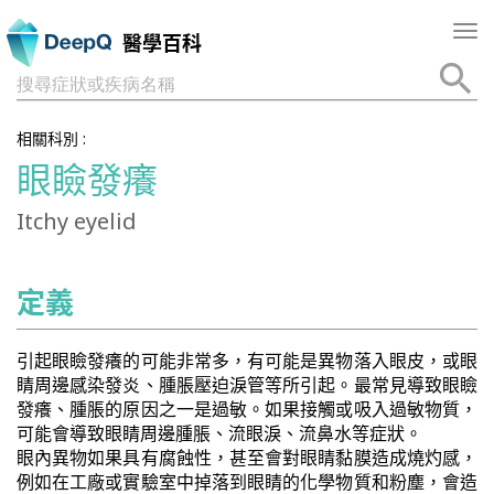
Tog
醫學百科
nav
搜尋症狀或疾病名稱
相關科別 :
眼瞼發癢
Itchy eyelid
定義
引起眼瞼發癢的可能非常多，有可能是異物落入眼皮，或眼
睛周邊感染發炎、腫脹壓迫淚管等所引起。最常見導致眼瞼
發癢、腫脹的原因之一是過敏。如果接觸或吸入過敏物質，
可能會導致眼睛周邊腫脹、流眼淚、流鼻水等症狀。
眼內異物如果具有腐蝕性，甚至會對眼睛黏膜造成燒灼感，
例如在工廠或實驗室中掉落到眼睛的化學物質和粉塵，會造