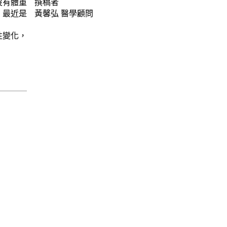
沒有體重
撰稿者
，最近是
黃馨弘
醫學顧問
性變化，