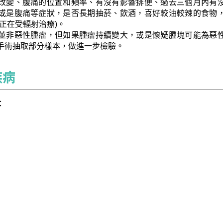
改變、腹痛的位置和頻率、有沒有影響排便、過去三個月內有
或是腹痛等症狀，是否長期抽菸、飲酒，喜好較油較辣的食物
正在受輻射治療)。
並非惡性腫瘤，但如果腫瘤持續變大，或是懷疑腫塊可能為惡
手術抽取部分樣本，做進一步檢驗。
疾病
：