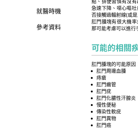
點、排便習慣有沒有
急速下降、噁心嘔吐
就醫時機
否接觸過輻射線(或是
肛門腫塊有很大機率
參考資料
那可能考慮可以進行
可能的相關
肛門腫塊的可能原因
肛門周邊血腫
痔瘡
肛門瘺管
肛門疣
肛門化膿性汗腺炎
慢性便秘
傳染性軟疣
肛門異物
肛門癌