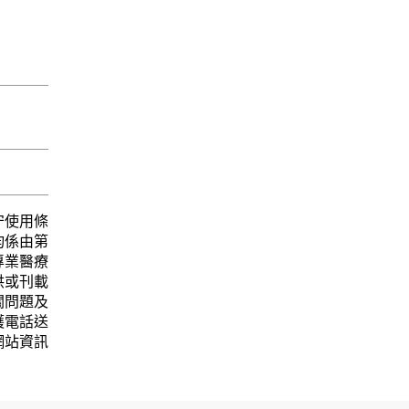
守使用條
均係由第
專業醫療
供或刊載
關問題及
護電話送
網站資訊