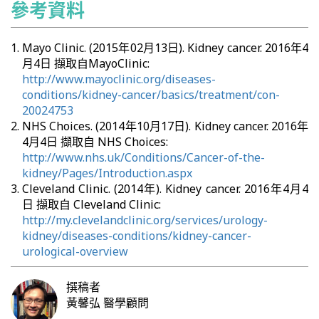
參考資料
Mayo Clinic. (2015年02月13日). Kidney cancer. 2016年4
月4日 擷取自MayoClinic:
http://www.mayoclinic.org/diseases-
conditions/kidney-cancer/basics/treatment/con-
20024753
NHS Choices. (2014年10月17日). Kidney cancer. 2016年
4月4日 擷取自 NHS Choices:
http://www.nhs.uk/Conditions/Cancer-of-the-
kidney/Pages/Introduction.aspx
Cleveland Clinic. (2014年). Kidney cancer. 2016年4月4
日 擷取自 Cleveland Clinic:
http://my.clevelandclinic.org/services/urology-
kidney/diseases-conditions/kidney-cancer-
urological-overview
撰稿者
黃馨弘
醫學顧問