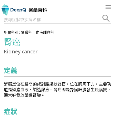
Tog
醫學百科
nav
搜尋症狀或疾病名稱
相關科別 :
腎臟科
|
血液腫瘤科
腎癌
Kidney cancer
定義
腎臟是位在腰間的成對腰果狀器官，位在胸廓下方，主要功
能是過濾血液、製造尿液。腎癌即是腎臟細胞發生癌病變，
通常好發於單邊腎臟。
症狀