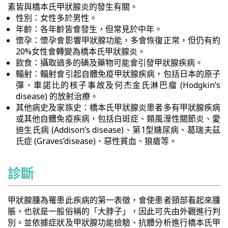
素皆與橋本氏甲狀腺炎的發生有關。
性別：女性多於男性。
年齡：各年齡皆會發生，但常見於中年。
懷孕：懷孕會影響甲狀腺功能，多會恢復正常，但仍有約
20%女性會轉變為橋本氏甲狀腺炎。
飲食：攝取過多的碘及藥物可能會引發甲狀腺疾病。
輻射：輻射會引起自體免疫甲狀腺疾病，包括日本的原子
彈、車諾比的核子事故及何杰金氏淋巴瘤 (Hodgkin’s
disease) 的放射治療。
其他病史及家族史：橋本氏甲狀腺炎患者多有甲狀腺疾病
或其他自體免疫疾病，包括白斑症、類風溼性關節炎、愛
迪生氏病 (Addison’s disease)、第1型糖尿病、葛瑞夫茲
氏症 (Graves’disease)、惡性貧血、狼瘡等。
診斷
甲狀腺腫為罹患此疾病的第一表徵，會使患者頸部看起來腫
脹，也就是一般俗稱的「大脖子」，因此可先由外觀進行判
別。並依據症狀及甲狀腺功能檢驗、抗體分析進行橋本氏甲