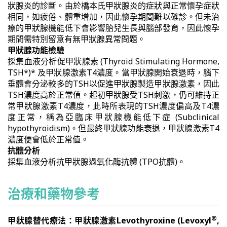
狀腺炎的診斷。由於橋本氏甲狀腺炎的症狀與正常懷孕症狀
相同，如疲倦、體重增加，因此懷孕期間難以確診。但未治
療的甲狀腺機能低下會影響胎兒生長與腦部發育，因此懷孕
期間需特別留意有無甲狀腺異常問題。
甲狀腺功能檢驗
採集血液分析促甲狀腺素 (Thyroid Stimulating Hormone,
TSH*)* 及甲狀腺激素T4濃度。當甲狀腺開始衰退時，腦下
垂體會分泌較多的TSH以促進甲狀腺製造甲狀腺激素，因此
TSH濃度高於正常值。起初甲狀腺受TSH刺激，仍可維持正
常甲狀腺激素T4濃度，此時所表現的TSH濃度偏高及T4濃
度正常，稱為亞臨床甲狀腺機能低下症 (Subclinical
hypothyroidism)。但最終甲狀腺功能衰退，甲狀腺激素T4
濃度便會低於正常值。
抗體分析
採集血液分析抗甲狀腺過氧化酶抗體 (TPO抗體)。
治療和藥物參考
®
甲狀腺替代療法：甲狀腺激素Levothyroxine (Levoxyl
,