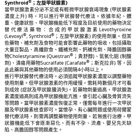
®
Synthroid
；左旋甲狀腺素)
當甲狀腺激素分泌不足或有輕微甲狀腺衰竭現象 (甲狀腺素
濃度上升) 時，可以進行甲狀腺替代療法。依據年紀、體
重、健康狀態、甲狀腺機能低下程度及目前使用的藥物決定
替代療法藥物：合成的甲狀腺激素Levothyroxine
®
®
(Levoxyl
, Synthroid
；左旋甲狀腺素) 的使用劑量。但某
些藥物、補充劑及食物可能會影響此藥物的吸收，包括攝取
大量豆製品、高纖飲食、鐵補充劑、鈣補充劑、降膽固醇藥
®
物Cholestyramine (Questran
；貴舒醇)、氫氧化鋁 (制酸
®
劑)、潰瘍用藥物Sucralfate (Carafate
；斯克拉非) 等，因
此此藥與其他藥物的使用必須間隔4小時以上。
進行甲狀腺替代療法時，必須追蹤甲狀腺素濃度以調整藥物
使用劑量。但甲狀腺激素的作用緩慢，需耗時數個月才可看
到成效 (症狀及甲狀腺腫消失)。若藥物劑量過高，甲狀腺激
素濃度過高則成為甲狀腺機能亢進，會引起心臟及骨質流失
等問題。當甲狀腺素濃度恢復正常，僅需每年進行一次甲狀
腺及甲狀腺素檢查即可。當懷孕、有心臟問題或使用荷爾蒙
替代療法時，則需再調整藥物使用劑量，若無進行治療，甲
狀腺機能低下會逐漸惡化，而有不孕、流產、嬰兒先天缺
陷、高膽固醇等問題產生。