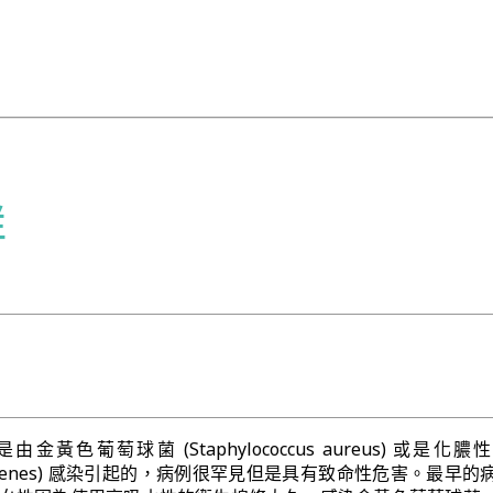
群
黃色葡萄球菌 (Staphylococcus aureus) 或是化
us pyogenes) 感染引起的，病例很罕見但是具有致命性危害。最早