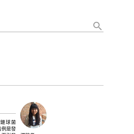
膿性鏈球菌
的病例是發