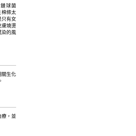
膿性鏈球菌
衛生棉條太
是只有女
皮膚燒燙
感染的風
相關生化
。
治療，並