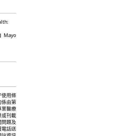
lth:
自 Mayo
守使用條
均係由第
專業醫療
供或刊載
關問題及
護電話送
網站資訊