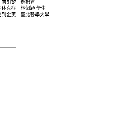
，而引發
撰稿者
性休克症
林佩穎
學生
受到金黃
臺北醫學大學