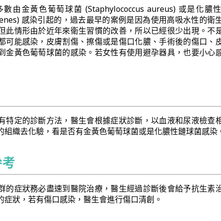
金黃色葡萄球菌 (Staphylococcus aureus) 或是化
us pyogenes) 感染引起的，過去最早的案例是因為使用高吸水性的
但此情形由於近年來衛生習慣的改善，所以已經很少出現。不
都可能感染，皮膚割傷、擦傷或是傷口化膿、手術後的傷口、
到金黃色葡萄球菌的感染。若女性有使用避孕器具，也要小心
有特定的診斷方法，醫生會根據症狀診斷，以血液和尿液檢查
的組織去化驗，看是否有金黃色葡萄球菌或是化膿性鏈球菌感染
參考
群的症狀務必盡速到醫院治療，醫生經過診斷後會給予抗生素
的症狀，若有傷口感染，醫生會進行傷口清創。