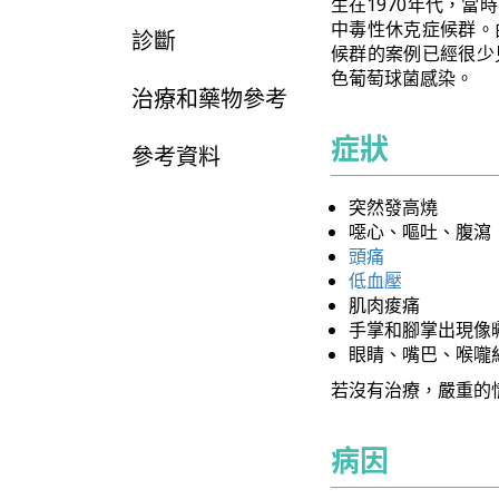
生在1970年代，
中毒性休克症候群。
診斷
候群的案例已經很少
色葡萄球菌感染。
治療和藥物參考
症狀
參考資料
突然發高燒
噁心、嘔吐、腹瀉
頭痛
低血壓
肌肉痠痛
手掌和腳掌出現像
眼睛、嘴巴、喉嚨
若沒有治療，嚴重的
病因