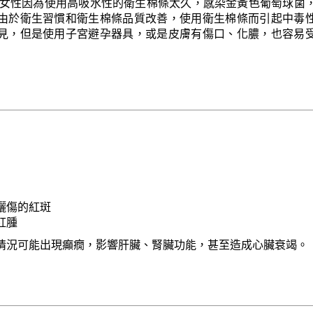
當時女性因為使用高吸水性的衛生棉條太久，感染金黃色葡萄球菌
由於衛生習慣和衛生棉條品質改善，使用衛生棉條而引起中毒
見，但是使用子宮避孕器具，或是皮膚有傷口、化膿，也容易
曬傷的紅斑
紅腫
情況可能出現癲癇，影響肝臟、腎臟功能，甚至造成心臟衰竭。