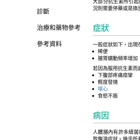
大部分抗生素所引起
況則需要停藥或是換
診斷
症狀
治療和藥物參考
參考資料
一般症狀如下，出現
稀便
腸胃蠕動頻率增加
若因為服用抗生素而感染困難
下腹部疼痛痙攣
輕度發燒
噁心
食慾不振
病因
人體腸內有許多細菌
致腹瀉症狀。幾乎所