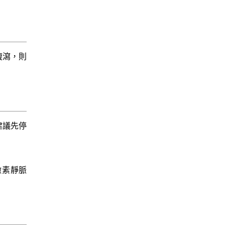
腹瀉，則
建議先停
 泛可黴素靜脈