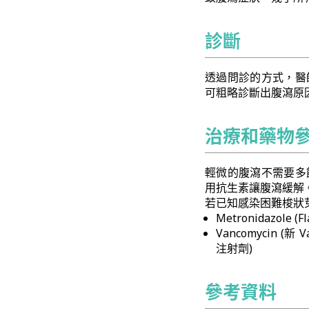
診斷
透過問診的方式，醫
可粗略診斷出腹瀉原
治療和藥物
輕微的腹瀉不需要多
用抗生素讓腹瀉緩解
若已知感染困難梭狀芽孢桿菌
Metronidazole (F
Vancomycin (新 V
注射劑)
參考資料