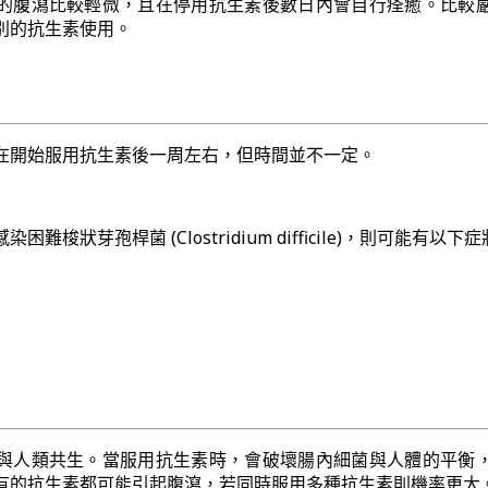
的腹瀉比較輕微，且在停用抗生素後數日內會自行痊癒。比較
別的抗生素使用。
在開始服用抗生素後一周左右，但時間並不一定。
梭狀芽孢桿菌 (Clostridium difficile)，則可能有以下症
與人類共生。當服用抗生素時，會破壞腸內細菌與人體的平衡
有的抗生素都可能引起腹瀉，若同時服用多種抗生素則機率更大