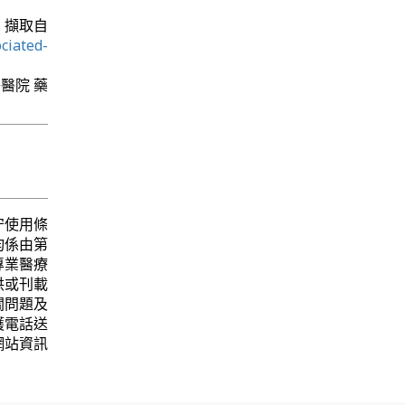
29日 擷取自
ociated-
美醫院 藥
守使用條
均係由第
專業醫療
供或刊載
關問題及
護電話送
網站資訊