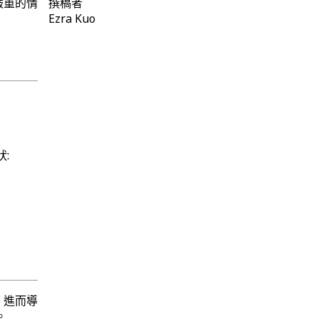
嚴重的情
撰稿者
Ezra Kuo
狀:
，進而導
。