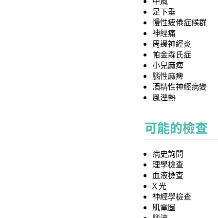
中風
足下垂
慢性疲倦症候群
神經痛
周邊神經炎
帕金森氏症
小兒麻痺
腦性麻痺
酒精性神經病變
風溼熱
可能的檢查
病史詢問
理學檢查
血液檢查
X 光
神經學檢查
肌電圖