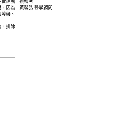
主管運動
撰稿者
構，因為
黃馨弘
醫學顧問
力障礙、
力，排除