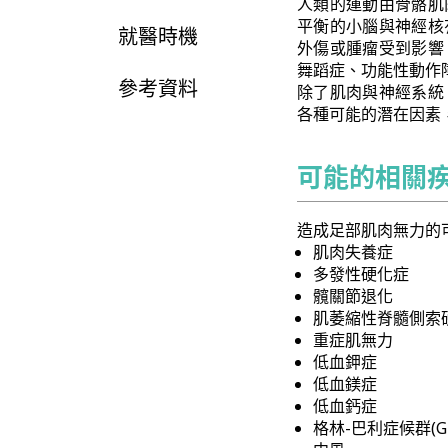
人類的運動由骨骼肌
平衡的小腦與神經核
就醫時機
外傷或腫瘤受到影響
舞蹈症、功能性動作
參考資料
除了肌肉與神經系統
各種可能的潛在因素
可能的相關
造成足部肌肉無力的
肌肉失養症
多發性硬化症
髖關節退化
肌萎縮性脊髓側索
重症肌無力
低血鉀症
低血鎂症
低血鈣症
格林-巴利症候群(Guill