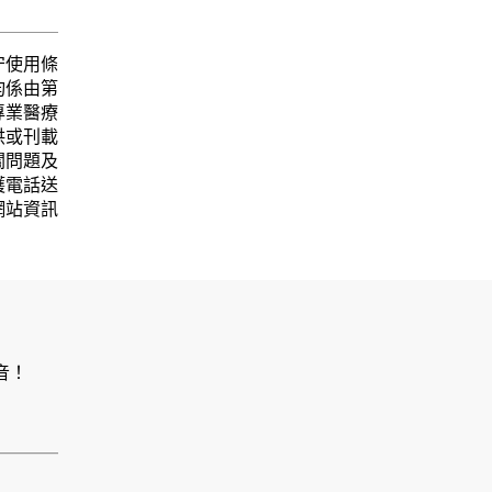
守使用條
均係由第
專業醫療
供或刊載
關問題及
護電話送
網站資訊
音！