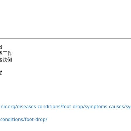
者
與工作
繁跌倒
動
nic.org/diseases-conditions/foot-drop/symptoms-causes/sy
conditions/foot-drop/