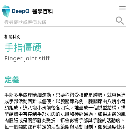
Tog
醫學百科
nav
搜尋症狀或疾病名稱
相關科別 :
手指僵硬
Finger joint stiff
定義
手部多半處理精細運動，只要稍微受損或是腫脹，就容易造
成手部活動困難或僵硬。以腕關節為例，腕關節由八塊小骨
頭組成，這八塊小骨前後各四塊，堆疊成一個拱型結構，拱
型結構中有控制手部肌肉的肌腱和神經通過。如果周邊的肌
肉腫脹或是關節發炎受損，都會影響手部與手腕的活動度。
每一個關節都有特定的活動範圍與活動限制，如果過度使用