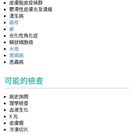
皮膚脫皮症候群
鬱滯性皮膚炎及潰瘍
漢生病
麻疹
癬
光化性角化症
鱗狀細胞癌
水痘
萊姆病
恙蟲病
可能的檢查
病史詢問
理學檢查
血液生化
X 光
皮膚鏡
冷凍切片