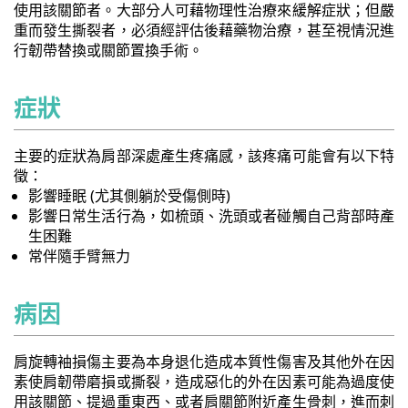
使用該關節者。大部分人可藉物理性治療來緩解症狀；但嚴
重而發生撕裂者，必須經評估後藉藥物治療，甚至視情況進
行韌帶替換或關節置換手術。
症狀
主要的症狀為肩部深處產生疼痛感，該疼痛可能會有以下特
徵：
影響睡眠 (尤其側躺於受傷側時)
影響日常生活行為，如梳頭、洗頭或者碰觸自己背部時產
生困難
常伴隨手臂無力
病因
肩旋轉袖損傷主要為本身退化造成本質性傷害及其他外在因
素使肩韌帶磨損或撕裂，造成惡化的外在因素可能為過度使
用該關節、提過重東西、或者肩關節附近產生骨刺，進而刺