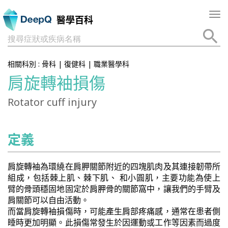
Tog
醫學百科
nav
搜尋症狀或疾病名稱
相關科別 :
骨科
|
復健科
|
職業醫學科
肩旋轉袖損傷
Rotator cuff injury
定義
肩旋轉袖為環繞在肩胛關節附近的四塊肌肉及其連接韌帶所
組成，包括棘上肌、棘下肌、 和小圓肌，主要功能為使上
臂的骨頭穩固地固定於肩胛骨的關節窩中，讓我們的手臂及
肩關節可以自由活動。
而當肩旋轉袖損傷時，可能產生肩部疼痛感，通常在患者側
睡時更加明顯。此損傷常發生於因運動或工作等因素而過度