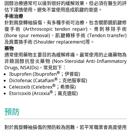
固醇治療通常可以達到很好的緩解效果，但必須在醫生的評
估下謹慎使用，避免不當使用造成肌腱的衰退。
手術治療
針對肩旋轉袖損傷，有多種手術可治療，包含關節鏡肌腱修
復手術 (Arthroscopic tendon repair)、骨刺移除手術
(Bone spur removal)、肌腱轉移手術 (Tendon transfer)
及肩置換手術 (Shoulder replacement)等。
藥物
通常使用藥物主要目的為緩解疼痛。最常使用的止痛藥物為
非類固醇抗發炎藥物 (Non-Steroidal Anti-Inflammatory
Drugs, NSAIDs)，常見如下：
®
Ibuprofen (Ibuprofen
；伊普錠)
®
Diclofenac (Cataflam
；克他服寧錠)
®
Celecoxib (Celebrex
；希樂葆)
®
Etoricoxib (Arcoxia
；萬克適錠)
預防
對於肩旋轉袖損傷的預防較為困難，若平常職業會高度使用