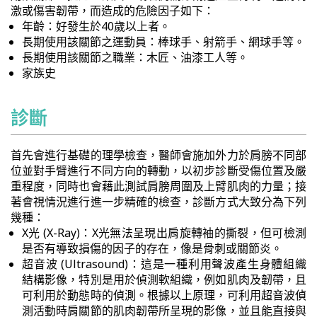
激或傷害韌帶，而造成的危險因子如下：
年齡：好發生於40歲以上者。
長期使用該關節之運動員：棒球手、射箭手、網球手等。
長期使用該關節之職業：木匠、油漆工人等。
家族史
診斷
首先會進行基礎的理學檢查，醫師會施加外力於肩膀不同部
位並對手臂進行不同方向的轉動，以初步診斷受傷位置及嚴
重程度，同時也會藉此測試肩膀周圍及上臂肌肉的力量；接
著會視情況進行進一步精確的檢查，診斷方式大致分為下列
幾種：
X光 (X-Ray)：X光無法呈現出肩旋轉袖的撕裂，但可檢測
是否有導致損傷的因子的存在，像是骨刺或關節炎。
超音波 (Ultrasound)：這是一種利用聲波產生身體組織
結構影像，特別是用於偵測軟組織，例如肌肉及韌帶，且
可利用於動態時的偵測。根據以上原理，可利用超音波偵
測活動時肩關節的肌肉韌帶所呈現的影像，並且能直接與