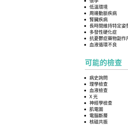
懷孕
低溫環境
周邊動脈疾病
腎臟疾病
長時間維持特定姿
多發性硬化症
抗憂鬱症藥物副作
血液循環不良
可能的檢查
病史詢問
理學檢查
血液檢查
X 光
神經學檢查
肌電圖
電腦斷層
核磁共振