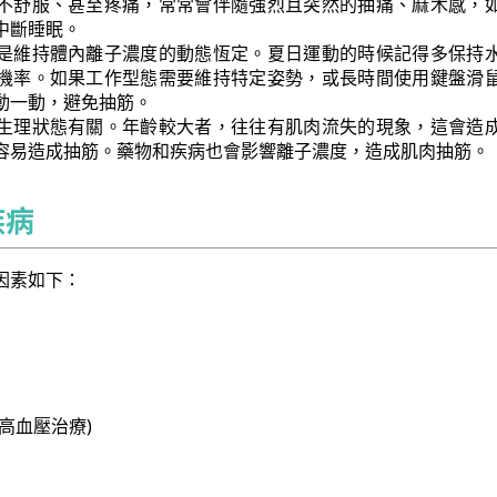
不舒服、甚至疼痛，常常會伴隨強烈且突然的抽痛、麻木感，
中斷睡眠。
是維持體內離子濃度的動態恆定。夏日運動的時候記得多保持
機率。如果工作型態需要維持特定姿勢，或長時間使用鍵盤滑
動一動，避免抽筋。
生理狀態有關。年齡較大者，往往有肌肉流失的現象，這會造
容易造成抽筋。藥物和疾病也會影響離子濃度，造成肌肉抽筋。
疾病
因素如下：
高血壓治療)