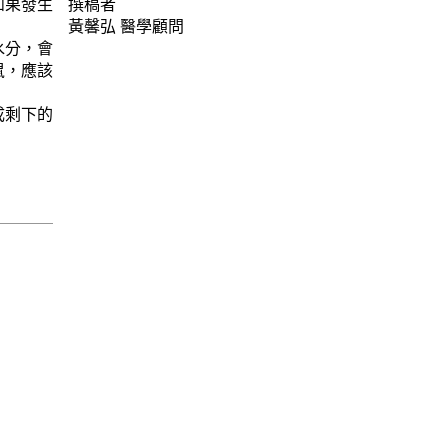
如果發生
撰稿者
黃馨弘
醫學顧問
水分，會
鼠，應該
成剩下的