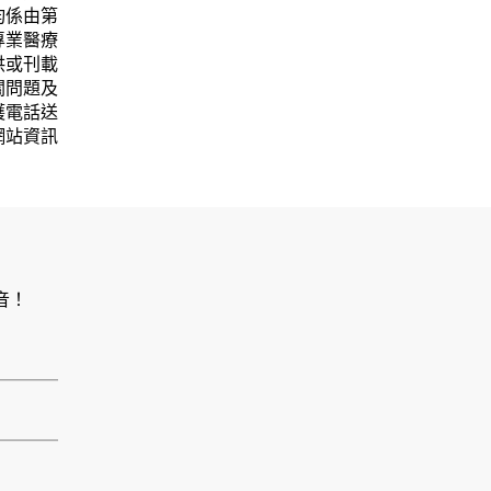
均係由第
專業醫療
供或刊載
關問題及
護電話送
網站資訊
音！