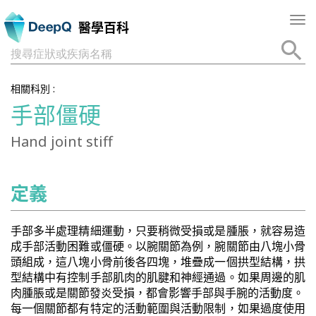
Tog
醫學百科
nav
搜尋症狀或疾病名稱
相關科別 :
手部僵硬
Hand joint stiff
定義
手部多半處理精細運動，只要稍微受損或是腫脹，就容易造
成手部活動困難或僵硬。以腕關節為例，腕關節由八塊小骨
頭組成，這八塊小骨前後各四塊，堆疊成一個拱型結構，拱
型結構中有控制手部肌肉的肌腱和神經通過。如果周邊的肌
肉腫脹或是關節發炎受損，都會影響手部與手腕的活動度。
每一個關節都有特定的活動範圍與活動限制，如果過度使用