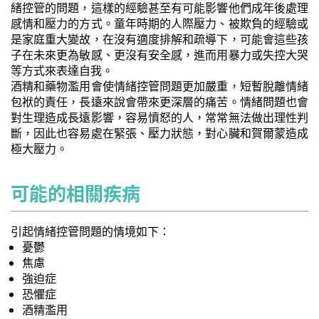
緒控管的問題，這樣的經驗甚至有可能影響他們成年後處理
感情和壓力的方式。童年時期的人際壓力、被欺負的經驗或
是家庭重大變故，在沒有適度排解和疏導下，可能會這些孩
子在未來更為敏感、更沒有安全感，進而用暴力或失控大哭
等方式來表達自我。
酒精和藥物濫用會使情緒控管問題更加嚴重，短暫脫離情緒
包袱的責任，長遠來說會帶來更深層的痛苦。情緒問題也會
對生理造成長遠影響，容易憤怒的人，常常無法做出理性判
斷，因此也容易處在緊張、壓力狀態，對心臟和賀爾蒙造成
極大壓力。
可能的相關疾病
引起情緒控管問題的情境如下：
憂鬱
焦慮
強迫症
恐懼症
酒精濫用