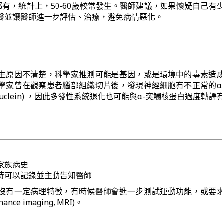
歲都有，統計上，50-60歲較常發生。醫師建議，如果懷疑自己有
醫並讓醫師進一步評估、治療，避免病情惡化。
生原因不清楚，科學家推測可能是基因，或是環境中的毒素造
學家曾在觀察患者腦部組織切片後，發現神經細胞有不正常的α
synuclein) ，因此多發性系統退化也可能與α-突觸核蛋白過度轉譯
家族病史
時可以記錄並主動告知醫師
沒有一定病理特徵，有時候醫師會進一步測試運動功能，或要
nance imaging, MRI)。