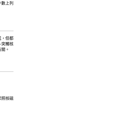
少數上列
成，但都
-突觸核
有關。
求照核磁