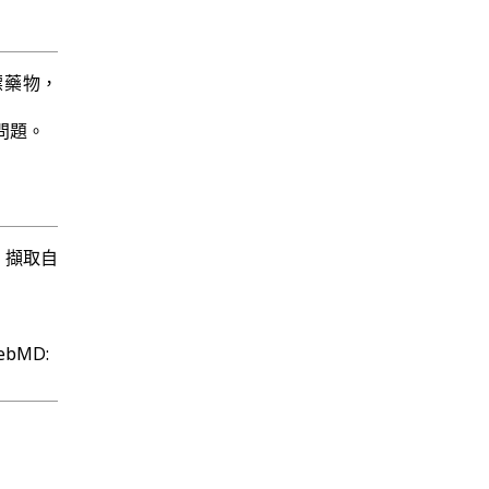
標藥物，
問題。
04日 擷取自
ebMD: