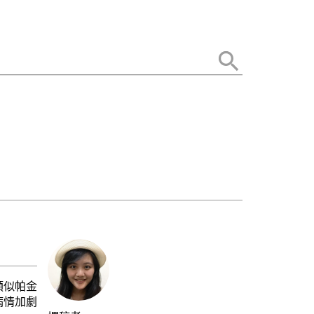
類似帕金
病情加劇