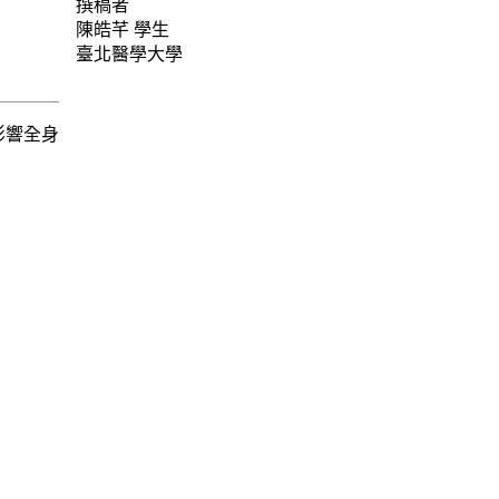
撰稿者
陳皓芊
學生
臺北醫學大學
影響全身