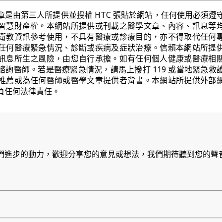
章是由第三人所提供並授權 HTC 張貼於網站，任何使用必須遵
智慧財產權。本網站所提供或刊載之醫學文章、內容、訊息等
衛教資訊參考使用，不具有醫療或診療目的，亦不得取代任何
任何醫療緊急情況、診斷或疾病及症狀治療。信賴本網站所提
訊息所生之風險，由您自行承擔。如有任何個人健康或醫療相
諮詢醫師。若是醫療緊急情況，請馬上撥打 119 或當地緊急救
推薦或為任何醫師或醫學文章提供者背書。本網站所提供外部
負任何法律責任。
們進步的動力，歡迎分享您的意見或想法，我們期待聽到您的聲