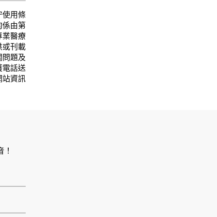
守使用條
均係由第
專業醫療
供或刊載
關問題及
護電話送
網站資訊
音！