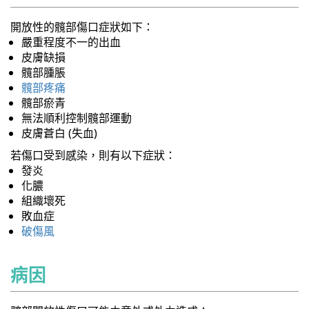
開放性的髖部傷口症狀如下：
嚴重程度不一的出血
皮膚缺損
髖部腫脹
髖部疼痛
髖部瘀青
無法順利控制髖部運動
皮膚蒼白 (失血)
若傷口受到感染，則有以下症狀：
發炎
化膿
組織壞死
敗血症
破傷風
病因