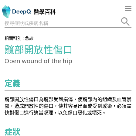
Tog
醫學百科
nav
搜尋症狀或疾病名稱
相關科別 :
急診
髖部開放性傷口
Open wound of the hip
定義
髖部開放性傷口為髖部受到損傷，使髖部內的組織及血管暴
露，造成開放性的傷口，使其容易出血或受到感染，必須盡
快對傷口進行適當處理，以免傷口惡化或壞死。
症狀