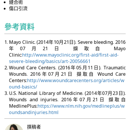
縫合術
傷口引流
參考資料
Mayo Clinic. (2014年10月21日). Severe bleeding. 2016
年07月21日 擷取自 Mayo
Clinic:
http://www.mayoclinic.org/first-aid/first-aid-
severe-bleeding/basics/art-20056661
Wound Care Centers. (2016年05月11日). Traumatic
Wounds. 2016年07月21日 擷取自 Wound Care
Centers:
http://www.woundcarecenters.org/articles/w
ound-basics/
U.S. National Library of Medicine. (2014年07月23日).
Wounds and injuries. 2016年07月21日 擷取自
MedlinePlus:
https://www.nlm.nih.gov/medlineplus/w
oundsandinjuries.html
撰稿者