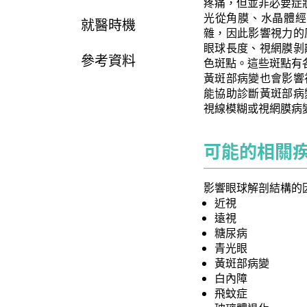
疼痛，但並非必要症
光從角膜、水晶體經
就醫時機
雜，因此影響視力的
眼球長度、視網膜剝
參考資料
色斑點。這些斑點有
黃斑部病變也會影響
能協助診斷黃斑部病
視線模糊或視網膜病
可能的相關
影響眼球解剖結構的
近視
遠視
糖尿病
青光眼
黃斑部病變
白內障
飛蚊症