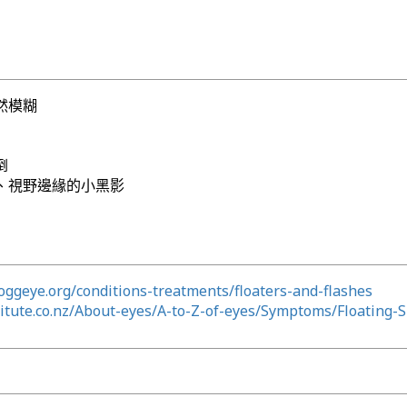
然模糊
倒
、視野邊緣的小黑影
ggeye.org/conditions-treatments/floaters-and-flashes
itute.co.nz/About-eyes/A-to-Z-of-eyes/Symptoms/Floating-