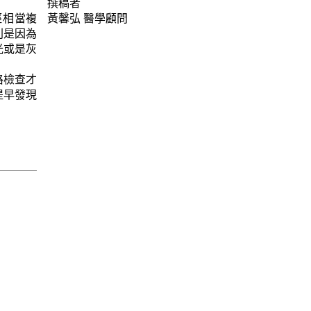
撰稿者
徑相當複
黃馨弘
醫學顧問
則是因為
光或是灰
格檢查才
提早發現