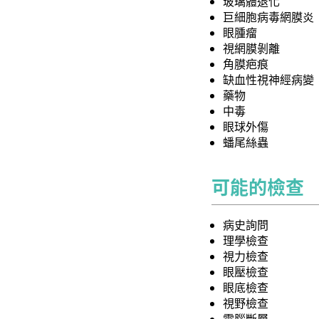
玻璃體退化
巨細胞病毒網膜炎
眼腫瘤
視網膜剝離
角膜疤痕
缺血性視神經病變
藥物
中毒
眼球外傷
蟠尾絲蟲
可能的檢查
病史詢問
理學檢查
視力檢查
眼壓檢查
眼底檢查
視野檢查