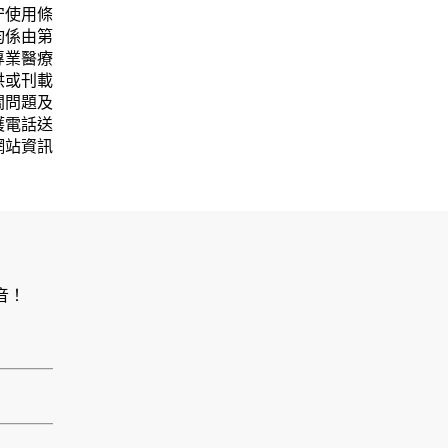
守使用條
均係由第
專業醫療
供或刊載
關問題及
護電話送
網站資訊
音！