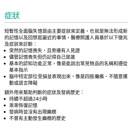
症狀
短暫性全面腦失憶是由主要症狀來定義，也就是無法形成新
的記憶以及回想起最近的事情，醫療照護人員基於以下徵兆
及症狀來診斷：
突然的記憶喪失，且旁邊有人見證
儘管記憶喪失但仍記得自己是誰
基本的認知功能正常，像是能說出常見物品的名稱和遵從
基本指示
腦中特定部位受損並表現出來，像是四肢癱瘓、不隨意運
動或語言障礙
額外用來幫助判斷的症狀及發病歷史：
持續不超過24小時
漸漸恢復記憶
發病時並沒有出現癲癇
不曾有主動發生癲癇的歷史