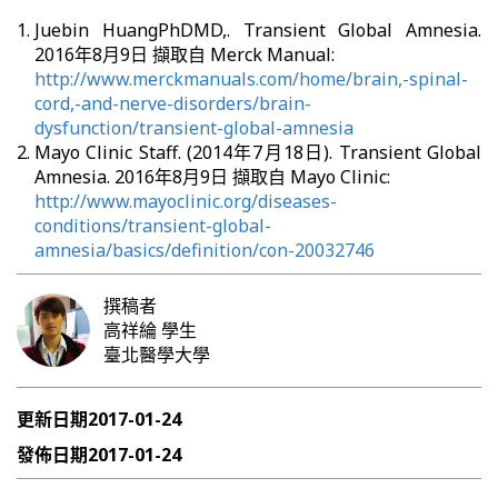
Juebin HuangPhDMD,. Transient Global Amnesia.
2016年8月9日 擷取自 Merck Manual:
http://www.merckmanuals.com/home/brain,-spinal-
cord,-and-nerve-disorders/brain-
dysfunction/transient-global-amnesia
Mayo Clinic Staff. (2014年7月18日). Transient Global
Amnesia. 2016年8月9日 擷取自 Mayo Clinic:
http://www.mayoclinic.org/diseases-
conditions/transient-global-
amnesia/basics/definition/con-20032746
撰稿者
高祥綸
學生
臺北醫學大學
更新日期
2017-01-24
發佈日期
2017-01-24