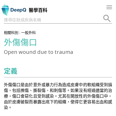
Tog
醫學百科
nav
搜尋症狀或疾病名稱
相關科別 :
一般外科
外傷傷口
Open wound due to trauma
定義
外傷傷口是由於意外或暴力行為造成皮膚中的軟組織受到損
傷，包括擦傷、撕裂傷、和刺傷等。如果沒有經過適當的治
療，傷口會惡化且受到感染。尤其在開放性的外傷傷口中，
由於皮膚破裂而暴露出底下的組織，使得它更容易出血和感
染。