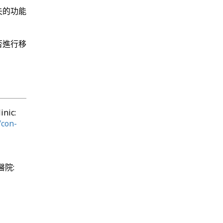
失的功能
否進行移
nic:
/con-
醫院: