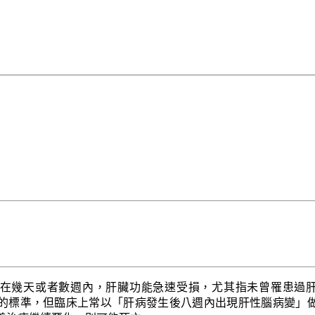
在幾天或者數週內，肝臟功能急速受損，尤其指未曾罹患過
的標準，但臨床上常以「肝病發生後八週內出現肝性腦病變」