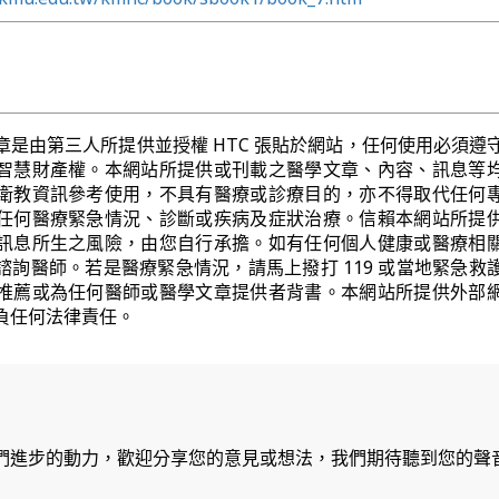
章是由第三人所提供並授權 HTC 張貼於網站，任何使用必須遵
智慧財產權。本網站所提供或刊載之醫學文章、內容、訊息等
衛教資訊參考使用，不具有醫療或診療目的，亦不得取代任何
任何醫療緊急情況、診斷或疾病及症狀治療。信賴本網站所提
訊息所生之風險，由您自行承擔。如有任何個人健康或醫療相
諮詢醫師。若是醫療緊急情況，請馬上撥打 119 或當地緊急救
推薦或為任何醫師或醫學文章提供者背書。本網站所提供外部
負任何法律責任。
們進步的動力，歡迎分享您的意見或想法，我們期待聽到您的聲