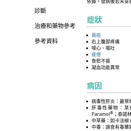
依據。發病後若未妥
診斷
症狀
治療和藥物參考
黃疸
參考資料
右上腹部疼痛
噁心、嘔吐
疲倦
食慾不振
凝血功能異常
病因
病毒性肝炎：最常
肝毒性藥物：某些藥
®
Paramol
；泰諾林
中草藥：如卡法椒 (Ka
中毒：誤食有毒蕈類，如毒