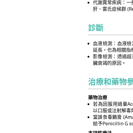
代謝異常疾病：一些罕
肝、雷氏症候群 (Reye
診斷
血液檢測：血液檢測可
延長，也為相關指
影像檢測：透過超
臟衰竭的原因。
治療和藥物
藥物治療
若為因服用過量Acetam
以口服或注射解毒劑N-Ac
當誤食毒鵝膏 (Am
給予Penicillin G s