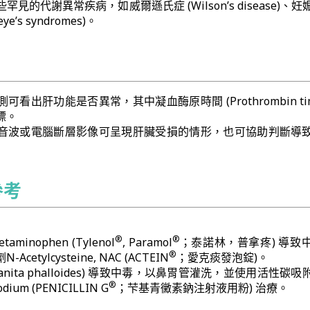
見的代謝異常疾病，如威爾遜氏症 (Wilson’s disease)、
’s syndromes)。
看出肝功能是否異常，其中凝血酶原時間 (Prothrombin time
標。
音波或電腦斷層影像可呈現肝臟受損的情形，也可協助判斷導
參考
®
®
inophen (Tylenol
, Paramol
；泰諾林，普拿疼) 導致
®
etylcysteine, NAC (ACTEIN
；愛克痰發泡錠)。
anita phalloides) 導致中毒，以鼻胃管灌洗，並使用活性碳
®
odium (PENICILLIN G
；芐基青黴素鈉注射液用粉) 治療。