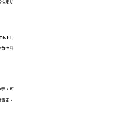
妊娠性脂肪
, PT)
致急性肝
中毒，可
吸附毒素，