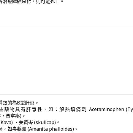
善治療繼續惡化，則可能死亡。
導致的為B型肝炎。
物具有肝毒性，如：解熱鎮痛劑 Acetaminophen (Tyle
，普拿疼)。
va) 、美黃岑 (skullcap)。
鵝膏 (Amanita phalloides)。