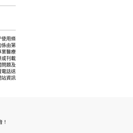
守使用條
均係由第
專業醫療
供或刊載
關問題及
護電話送
網站資訊
音！