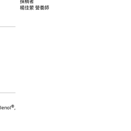
撰稿者
楊佳縈
營養師
®
nol
,