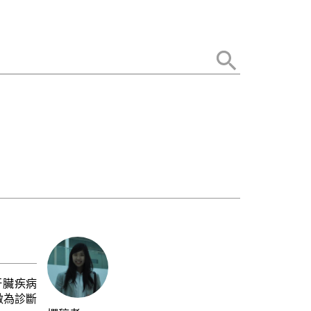
肝臟疾病
做為診斷