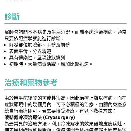
診斷
醫師會詢問基本病史及生活近況，而扁平疣這類疾病，通常
只要依照症狀就能進行診斷：
好發部位於臉部、手臂及前臂
表面平滑、分界清楚
具有傳染性，呈現線狀排列
初期時，大量病毒活躍，增加比較迅速。
治療和藥物參考
由於扁平疣復發的可能性很高，因此治療上難以痊癒，而在
症狀顯現中的幾個月內，可不必積極的治療，由體內免疫系
統自行治療即可。若需要接受治療，有以下幾種方式：
液態氮冷凍治療法 (Cryosurgery)
為最常見的治療方法，利用冷凍解凍的效果破壞皮膚病灶，
使表層組織壞死後脫落，治療時間會依據疾病嚴重程度長短