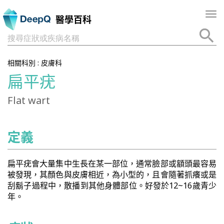
Tog
醫學百科
nav
搜尋症狀或疾病名稱
相關科別 :
皮膚科
扁平疣
Flat wart
定義
扁平疣會大量集中生長在某一部位，通常臉部或額頭最容易
被發現，其顏色與皮膚相近，為小型的，且會隨著抓癢或是
刮鬍子過程中，散播到其他身體部位。好發於12~16歲青少
年。