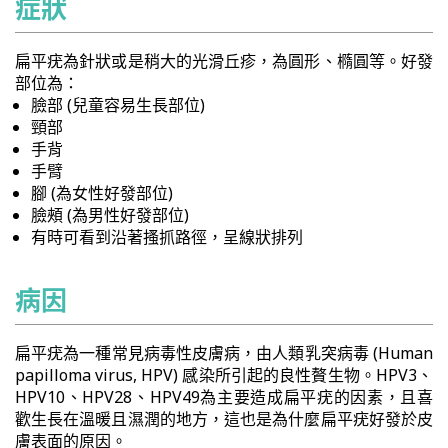
症狀
扁平疣為針狀或是稍大的光滑丘疹，為圓形、橢圓等。好發
部位為：
臉部 (兒童容易生長部位)
頸部
手背
手臂
腳 (為女性好發部位)
臉頰 (為男性好發部位)
有時可看到沿著搔抓路徑，呈線狀排列
病因
扁平疣為一種常見病毒性皮膚病，由人類乳突病毒 (Human
papilloma virus, HPV) 感染所引起的良性贅生物。HPV3、
HPV10、HPV28、HPV49為主要造成扁平疣的因素，且喜
歡生長在溫暖且濕潤的地方，這也是為什麼扁平疣好發於皮
膚表面的原因。