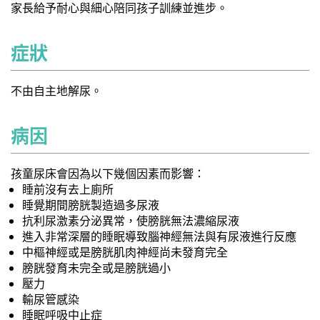
家長給予耐心與細心陪同孩子訓練並進步。
症狀
不由自主地解尿。
病因
孩童尿床會因為以下幾個因素而影響：
睡前沒有去上廁所
睡覺期間膀胱製造過多尿液
抗利尿激素分泌異常，使膀胱無法濃縮尿液
進入非常深層的睡眠導致腦神經無法與有尿液進行反應
中樞神經或是膀胱肌肉神經尚未發育完全
膀胱發育未完全或是膀胱過小
壓力
輸尿管感染
睡眠呼吸中止症