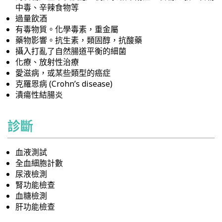
中毒、辛辣食物等
過量飲酒
有毒物質。化學毒素，重金屬
藥物影響。抗生素，類固醇，抗酸藥
攝入打亂了自然腸道平衡的細菌
化療、放射性治療
愛滋病，或某些類型的癌症
克羅恩病 (Crohn’s disease)
潰瘍性結腸炎
診斷
血液測試
全血細胞計數
尿液檢測
腎功能檢查
血糖檢測
肝功能檢查