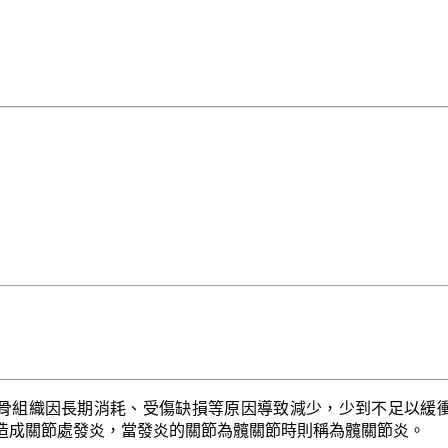
骨組織因長期消耗、受傷缺損等原因導致減少，少到不足以緩
造成關節處發炎，當發炎的關節為髖關節時則稱為髖關節炎。