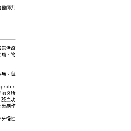
協助醫師判
適當治療
疼痛，物
疼痛。但
profen
關節炎所
、凝血功
炎藥副作
部分慢性