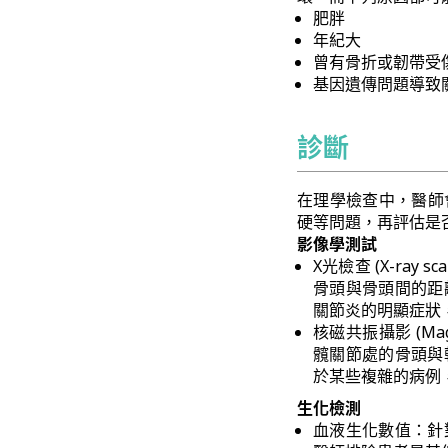
肥胖
年紀大
曾有骨折或韌帶受
基因遺傳問題導致
診斷
在理學檢查中，醫師
硬等問題，再評估是
影像學測試
X光檢查 (X-ra
骨頭與骨頭間的距
關節炎的明顯症狀
核磁共振攝影 (Magn
髖關節處的骨頭與
於某些複雜的病例
生化檢測
血液生化數值：針