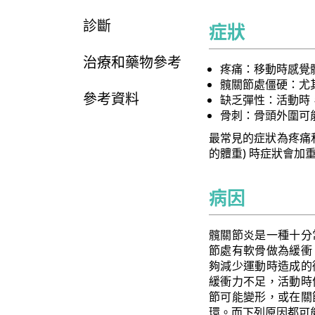
診斷
症狀
治療和藥物參考
疼痛：移動時感覺
髖關節處僵硬：尤
參考資料
缺乏彈性：活動時
骨刺：骨頭外圍可
最常見的症狀為疼痛
的體重) 時症狀會加
病因
髖關節炎是一種十分
節處有軟骨做為緩衝
夠減少運動時造成的
緩衝力不足，活動時
節可能變形，或在關
環。而下列原因都可