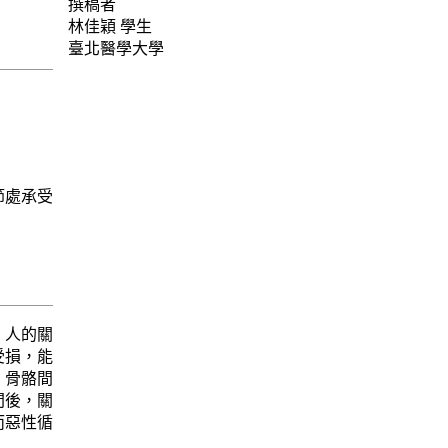
撰稿者
林佳穎
學生
臺北醫學大學
節處承受
。人的關
受損，能
，骨骼間
間後，關
而惡性循