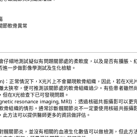
傷
關節軟骨異常
會仔細地測試疑似有問題關節處的柔軟度，以及是否有腫脹、
否進一步做影像學測試及生化檢驗。
y scan)：正常情況下，X光片上不會顯現軟骨組織，因此，若在X
離太狹窄，便可推測該關節處的軟骨組織過少。有些患者雖然
，但在X光檢查下已可發現問題。
etic resonance imaging, MRI) ：透過核磁共振攝影可以
軟骨組織的情形。通常診斷髖關節炎不一定要使用核磁共振攝
，此方法可以提供醫師更多的資訊做評估。
對髖關節炎，並沒有相關的血液生化數值可以做檢測，但此方