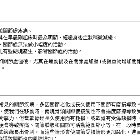
髖關節處疼痛。
其在早晨剛起床時最為明顯，經暖身後症狀稍微減緩。
，關節處無法做小幅度的活動。
能有些硬塊產生，影響關節處的活動。
和關節處僵硬，尤其在運動後及在關節處加壓 (或提重物增加關
重。
常見的關節疾病，多因關節老化或長久使用下關節有磨損導致
，使我們在移動時，兩塊骨頭間即使接觸也不會過度磨擦導致
衝擊力。但當軟骨經長久使用而有耗損，或軟骨有受傷缺損時
便會導致疼痛、關節腫脹和關節可活動範圍縮小等。在一段時
節邊緣長出骨刺，而這些情形會使關節受損情形更加惡化，進
能導致關節炎的風險增加：