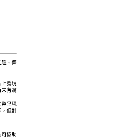
紅腫、僵
光片上發現
尚未有髖
更完整呈現
影，但對
法可協助