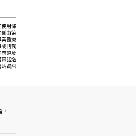
守使用條
均係由第
專業醫療
供或刊載
關問題及
護電話送
網站資訊
音！