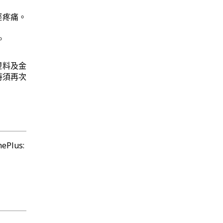
輕疼痛。
。
塑料及金
時須再次
ePlus: