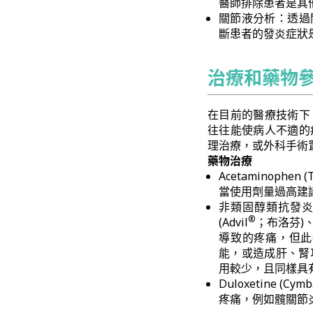
醫師排除患者是其他
關節液分析：透過關節
斷患者的發炎症狀
治療和藥物
在目前的醫療技術下
往往能使病人不適的
理治療，或外科手術
藥物治療
Acetaminophen (T
當使用劑量過高建
非類固醇類抗發炎藥 (Non
®
(Advil
；布洛芬)、Na
導致的疼痛，但此
能，或造成肝、腎
用較少，且同樣具
Duloxetine (Cymb
疼痛，例如髖關節