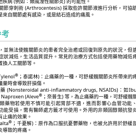
疾病 (例如：類風溼性關節炎) 的可能性。
穿刺術 (Arthrocentesis) 採取些許關節液進行分析，可
是來自關節處有感染，或是結石造成的痛風。
參考
，並無法使髖關節炎的患者完全治癒或回復到原先的狀況，但
症狀減低，生活品質提升。常見的治療方式包括使用藥物減低
置換人工關節等。
®
ylenol
；泰諾林)：止痛藥的一種，可舒緩髖關節炎所帶來的
議量時會導致肝損傷。
steroidal anti-inflammatory drugs, NSAIDs)：如Ibu
®
proxen (Aleve
；奈普生) 等，為止痛藥的一種，可舒緩髖
類藥物若使用不慎可能引起胃部不適，進而影響心血管功能
功能受損，需有醫師處方籤才可使用。外用的非類固醇類抗發
有止痛的效果。
®
alta
；千憂解)：原作為口服抗憂鬱藥物，也被允許用於舒緩
炎導致的疼痛。