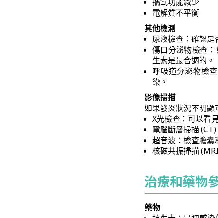
攜氧功能減少
電解質不平衡
其他檢測
尿液檢查：確認是
傷口分泌物檢查：
生素是最合適的。
呼吸道分泌物檢查
染。
影像掃描
如果發炎狀況不明顯
X光檢查：可以看
電腦斷層掃描 (C
超音波：檢查膽囊
核磁共振掃描 (M
治療和藥物
藥物