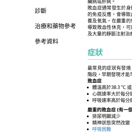
臟病或肝病。
敗血症通常發生於身
診斷
的免疫反應，會導致
養及氧氣，在嚴重的
治療和藥物參考
導致敗血性休克，可
及大量的靜脈注射治
參考資料
症狀
最常見的症狀有發燒
階段，早期發現才能
敗血症
體溫高於38.3 ℃ 
心跳速率大於每分鐘
呼吸速率高於每分鐘
嚴重的敗血症 (有一
排尿明顯減少
精神狀態突然改變
呼吸困難