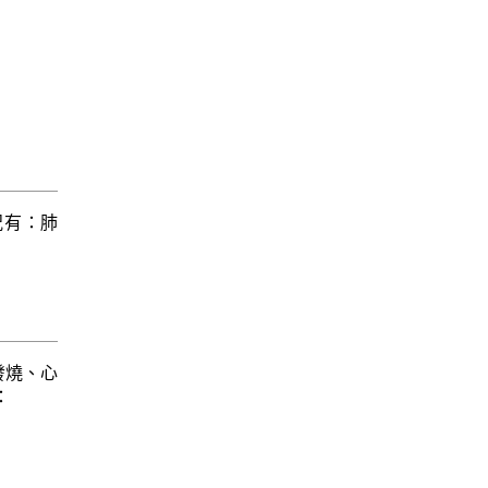
況有：肺
發燒、心
：