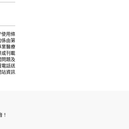
守使用條
均係由第
專業醫療
供或刊載
關問題及
護電話送
網站資訊
音！