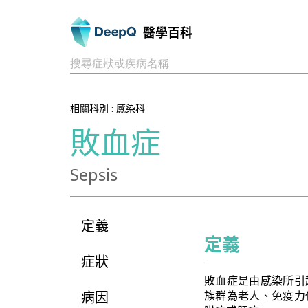
醫學百科
搜尋症狀或疾病名稱
相關科別 :
感染科
敗血症
Sepsis
定義
定義
症狀
敗血症是由感染所引
病因
族群為老人、免疫力