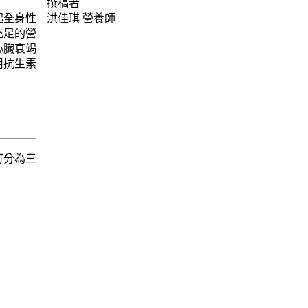
撰稿者
起全身性
洪佳琪
營養師
充足的營
心臟衰竭
用抗生素
可分為三