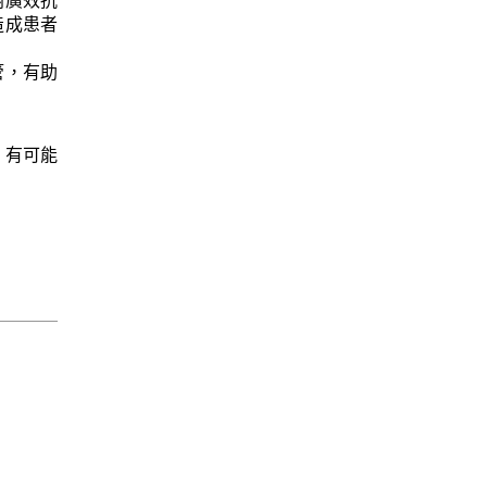
射廣效抗
造成患者
管，有助
，有可能