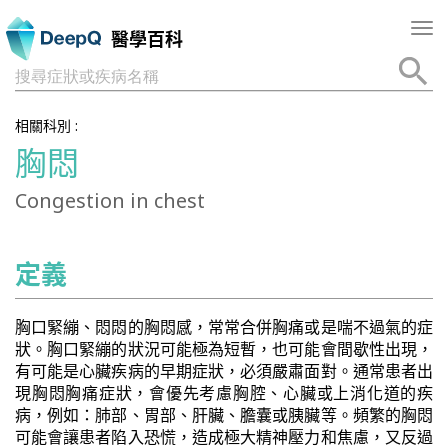
Tog
醫學百科
nav
搜尋症狀或疾病名稱
相關科別 :
胸悶
Congestion in chest
定義
胸口緊繃、悶悶的胸悶感，常常合併胸痛或是喘不過氣的症
狀。胸口緊繃的狀況可能極為短暫，也可能會間歇性出現，
有可能是心臟疾病的早期症狀，必須嚴肅面對。通常患者出
現胸悶胸痛症狀，會優先考慮胸腔、心臟或上消化道的疾
病，例如：肺部、胃部、肝臟、膽囊或胰臟等。頻繁的胸悶
可能會讓患者陷入恐慌，造成極大精神壓力和焦慮，又反過