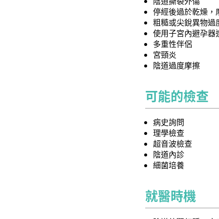
陰道撕裂外傷
停經後過於乾燥，
粗糙或尖銳異物過
使用子宮內避孕器
多重性伴侶
宮頸炎
陰道過度摩擦
可能的檢查
病史詢問
理學檢查
超音波檢查
陰道內診
細菌培養
就醫時機