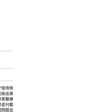
守使用條
均係由第
專業醫療
供或刊載
關問題及