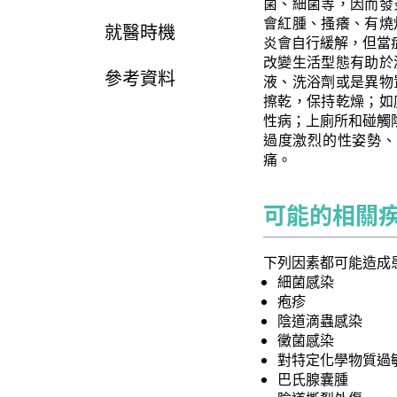
菌、細菌等，因而發
會紅腫、搔癢、有燒
就醫時機
炎會自行緩解，但當
改變生活型態有助於
參考資料
液、洗浴劑或是異物
擦乾，保持乾燥；如
性病；上廁所和碰觸
過度激烈的性姿勢、
痛。
可能的相關
下列因素都可能造成
細菌感染
疱疹
陰道滴蟲感染
黴菌感染
對特定化學物質過
巴氏腺囊腫