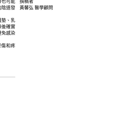
蒂也可能
撰稿者
的陰道發
黃馨弘
醫學顧問
護墊、乳
澡後確實
避免感染
裂傷和疼