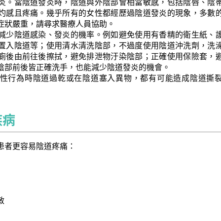
炎。當陰道發炎時，陰道與外陰部會相當敏感，包括陰唇、陰
灼感且疼痛。幾乎所有的女性都經歷過陰道發炎的現象，多數
症狀嚴重，請尋求醫療人員協助。
減少陰道感染、發炎的機率。例如避免使用有香精的衛生紙、
置入陰道等；使用清水清洗陰部，不過度使用陰道沖洗劑，洗
廁後由前往後擦拭，避免排泄物汙染陰部；正確使用保險套，
陰部前後皆正確洗手，也能減少陰道發炎的機會。
性行為時陰道過乾或在陰道塞入異物，都有可能造成陰道撕
疾病
患者更容易陰道疼痛：
敏